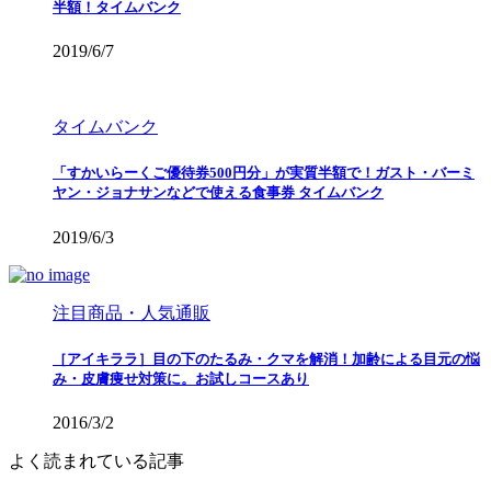
半額！タイムバンク
2019/6/7
タイムバンク
「すかいらーくご優待券500円分」が実質半額で！ガスト・バーミ
ヤン・ジョナサンなどで使える食事券 タイムバンク
2019/6/3
注目商品・人気通販
［アイキララ］目の下のたるみ・クマを解消！加齢による目元の悩
み・皮膚痩せ対策に。お試しコースあり
2016/3/2
よく読まれている記事