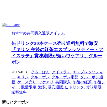
おすすめ共同購入通販アイテム
缶ドリンク30本ケース売り送料無料で激安
「キリン 午後の紅茶エスプレッソティー・ア
イスラテ」賞味期限が短いワケアリ。グルー
ポン
2012/4/13
ぐるーぽん
,
アイスラテ
,
エスプレッソティ
ー
,
キリン
,
グルーポン
,
グルーポン宅配
,
グルーポン通
販
,
ケース売り
,
ワケアリ
,
共同購入
,
午後の紅茶
,
午後テ
ィー
,
数量限定
,
激安
,
激安通販
,
缶ドリンク
,
賞味期限
,
送料無料
新しいクーポン