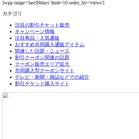
[wpp range='last30days' limit=10 order_by='views']
カテゴリ
注目の割引チケット販売
キャンペーン情報
注目商品・人気通販
おすすめ共同購入通販アイテム
関連した話題・ニュース
割引クーポン関連の話題
クーポン販売エリア拡大
共同購入型クーポンサイト
テレビ・新聞・雑誌などでの紹介
割引チケット購入サイト