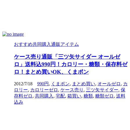
おすすめ共同購入通販アイテム
ケース売り通販「三ツ矢サイダー オールゼ
ロ」送料込990円！カロリー・糖類・保存料ゼ
ロ！まとめ買いOK、くまポン
2012/7/18
990円
,
くまポン
,
まとめ買い
,
オールゼロ
,
カ
ロリー
,
カロリーゼロ
,
ケース売り
,
三ツ矢サイダー
,
保
存料ゼロ
,
共同購入
,
宅配
,
箱買い
,
糖類
,
糖類ゼロ
,
送料
込み