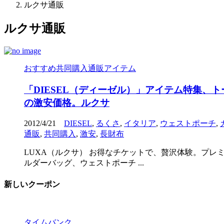
ルクサ通販
ルクサ通販
おすすめ共同購入通販アイテム
「DIESEL（ディーゼル）」アイテム特集、
の激安価格。ルクサ
2012/4/21
DIESEL
,
るくさ
,
イタリア
,
ウェストポーチ
,
通販
,
共同購入
,
激安
,
長財布
LUXA（ルクサ） お得なチケットで、贅沢体験。プレ
ルダーバッグ、ウェストポーチ ...
新しいクーポン
タイムバンク