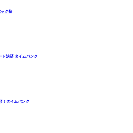
バック祭
ード決済 タイムバンク
半額！タイムバンク