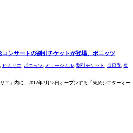
念コンサートの割引チケットが登場、ポニッツ
,
ヒカリエ
,
ポニッツ
,
ミュージカル
,
割引チケット
,
当日券
,
東
リエ」内に、2012年7月18日オープンする「東急シアターオー