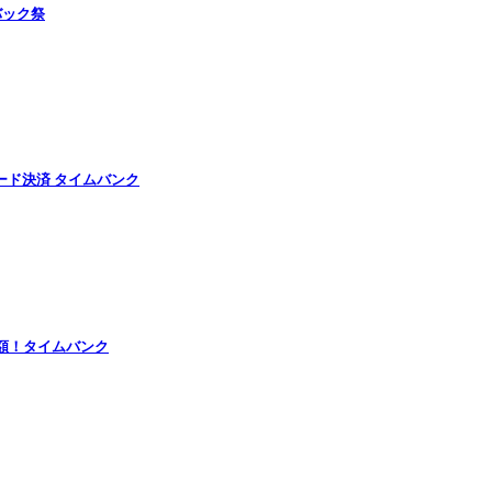
バック祭
ード決済 タイムバンク
半額！タイムバンク