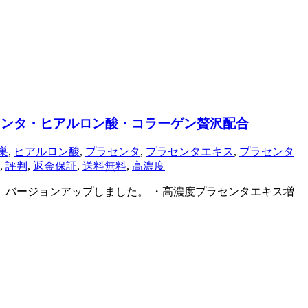
ラセンタ・ヒアルロン酸・コラーゲン贅沢配合
巣
,
ヒアルロン酸
,
プラセンタ
,
プラセンタエキス
,
プラセンタ
,
評判
,
返金保証
,
送料無料
,
高濃度
て、バージョンアップしました。 ・高濃度プラセンタエキス増