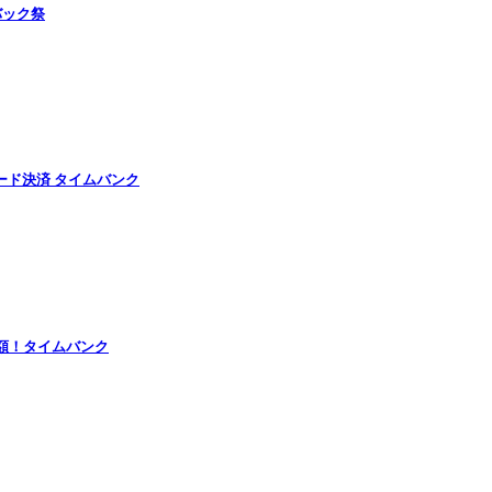
バック祭
ード決済 タイムバンク
半額！タイムバンク