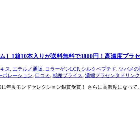
］1箱10本入りが送料無料で3800円！高濃度プ
キス
,
エテルノ通販
,
コラーゲンLCP
,
シルクペプチド
,
ツバメの
ーポレーション
,
口コミ
,
感謝プライス
,
濃縮プラセンタドリンク
011年度モンドセレクション銀賞受賞！ さらに高濃度になっ