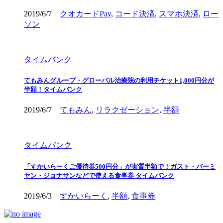
2019/6/7
クオカードPay
,
コード決済
,
スマホ決済
,
ロー
ソン
タイムバンク
てもみんグループ・グローバル治療院の利用チケット1,000円分が
半額！タイムバンク
2019/6/7
てもみん
,
リラクゼーション
,
半額
タイムバンク
「すかいらーくご優待券500円分」が実質半額で！ガスト・バーミ
ヤン・ジョナサンなどで使える食事券 タイムバンク
2019/6/3
すかいらーく
,
半額
,
食事券