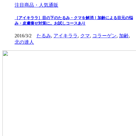
注目商品・人気通販
［アイキララ］目の下のたるみ・クマを解消！加齢による目元の悩
み・皮膚痩せ対策に。お試しコースあり
2016/3/2
たるみ
,
アイキララ
,
クマ
,
コラーゲン
,
加齢
,
北の達人