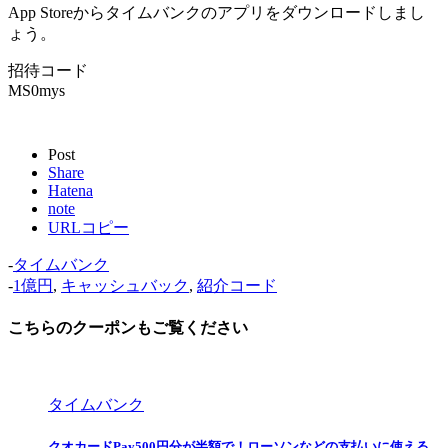
App Storeからタイムバンクのアプリをダウンロードしまし
ょう。
招待コード
MS0mys
Post
Share
Hatena
note
URLコピー
-
タイムバンク
-
1億円
,
キャッシュバック
,
紹介コード
こちらのクーポンもご覧ください
タイムバンク
クオカードPay500円分が半額で！ローソンなどの支払いに使える