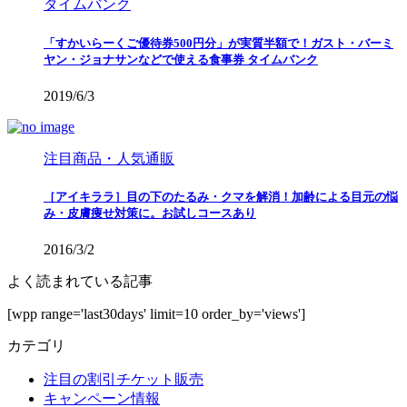
タイムバンク
「すかいらーくご優待券500円分」が実質半額で！ガスト・バーミ
ヤン・ジョナサンなどで使える食事券 タイムバンク
2019/6/3
注目商品・人気通販
［アイキララ］目の下のたるみ・クマを解消！加齢による目元の悩
み・皮膚痩せ対策に。お試しコースあり
2016/3/2
よく読まれている記事
[wpp range='last30days' limit=10 order_by='views']
カテゴリ
注目の割引チケット販売
キャンペーン情報