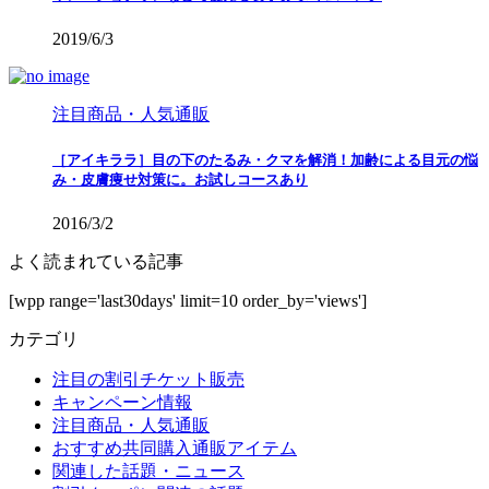
2019/6/3
注目商品・人気通販
［アイキララ］目の下のたるみ・クマを解消！加齢による目元の悩
み・皮膚痩せ対策に。お試しコースあり
2016/3/2
よく読まれている記事
[wpp range='last30days' limit=10 order_by='views']
カテゴリ
注目の割引チケット販売
キャンペーン情報
注目商品・人気通販
おすすめ共同購入通販アイテム
関連した話題・ニュース