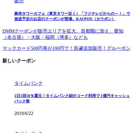
販売
麻布タワーカフェ（東京タワー近く）「フジテレビからの～！」で
放送予定のお店のクーポンが登場。KAUPON（カウポン）
DMMクーポンが販売エリアを拡大。首都圏に加え、愛知
（名古屋）・大阪・福岡（博多）なども
マックカード500円券が100円で！急遽追加販売！グルーポン
新しいクーポン
タイムバンク
1日1回50％還元！タイムバンク紹介コード利用で 1億円キャッシュ
バック祭
2019/6/22