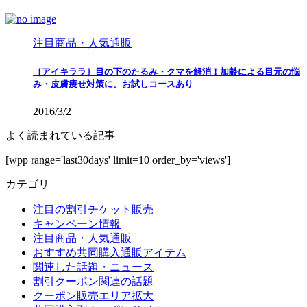
注目商品・人気通販
［アイキララ］目の下のたるみ・クマを解消！加齢による目元の悩
み・皮膚痩せ対策に。お試しコースあり
2016/3/2
よく読まれている記事
[wpp range='last30days' limit=10 order_by='views']
カテゴリ
注目の割引チケット販売
キャンペーン情報
注目商品・人気通販
おすすめ共同購入通販アイテム
関連した話題・ニュース
割引クーポン関連の話題
クーポン販売エリア拡大