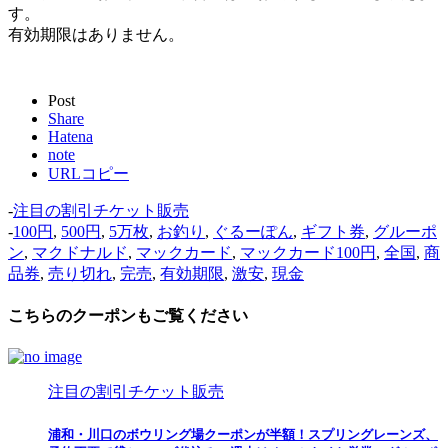
す。
有効期限はありません。
Post
Share
Hatena
note
URLコピー
-
注目の割引チケット販売
-
100円
,
500円
,
5万枚
,
お釣り
,
ぐるーぽん
,
ギフト券
,
グルーポ
ン
,
マクドナルド
,
マックカード
,
マックカード100円
,
全国
,
商
品券
,
売り切れ
,
完売
,
有効期限
,
激安
,
現金
こちらのクーポンもご覧ください
注目の割引チケット販売
浦和・川口のボウリング場クーポンが半額！スプリングレーンズ、