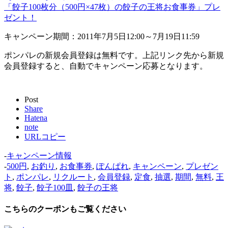
「餃子100枚分（500円×47枚）の餃子の王将お食事券」プレ
ゼント！
キャンペーン期間：2011年7月5日12:00～7月19日11:59
ポンパレの新規会員登録は無料です。上記リンク先から新規
会員登録すると、自動でキャンペーン応募となります。
Post
Share
Hatena
note
URLコピー
-
キャンペーン情報
-
500円
,
お釣り
,
お食事券
,
ぽんぱれ
,
キャンペーン
,
プレゼン
ト
,
ポンパレ
,
リクルート
,
会員登録
,
定食
,
抽選
,
期間
,
無料
,
王
将
,
餃子
,
餃子100皿
,
餃子の王将
こちらのクーポンもご覧ください