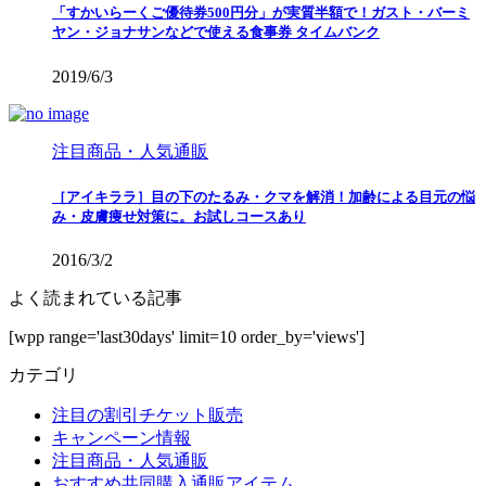
「すかいらーくご優待券500円分」が実質半額で！ガスト・バーミ
ヤン・ジョナサンなどで使える食事券 タイムバンク
2019/6/3
注目商品・人気通販
［アイキララ］目の下のたるみ・クマを解消！加齢による目元の悩
み・皮膚痩せ対策に。お試しコースあり
2016/3/2
よく読まれている記事
[wpp range='last30days' limit=10 order_by='views']
カテゴリ
注目の割引チケット販売
キャンペーン情報
注目商品・人気通販
おすすめ共同購入通販アイテム