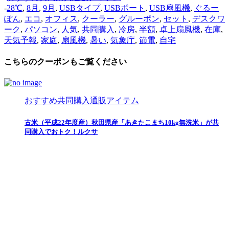
-
28℃
,
8月
,
9月
,
USBタイプ
,
USBポート
,
USB扇風機
,
ぐるー
ぽん
,
エコ
,
オフィス
,
クーラー
,
グルーポン
,
セット
,
デスクワ
ーク
,
パソコン
,
人気
,
共同購入
,
冷房
,
半額
,
卓上扇風機
,
在庫
,
天気予報
,
家庭
,
扇風機
,
暑い
,
気象庁
,
節電
,
自宅
こちらのクーポンもご覧ください
おすすめ共同購入通販アイテム
古米（平成22年度産）秋田県産「あきたこまち10kg無洗米」が共
同購入でおトク！ルクサ