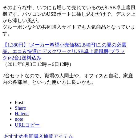
そのような中、いつにも増して売れているのがUSB卓上扇風
機です。パソコンのUSBポートに挿し込むだけで、デスク上
から涼しい風が。
グルーポンなどの共同購入サイトでも人気商品となっていま
す。
【1,380円】[メーカー希望小売価格2,840円]この夏の必需
品。エコ＆快適にデスクワーク｢USB卓上扇風機(ブラッ
ク)×2台｣送料込み
（2011年8月3日12時～6日12時）
2台セットなので、職場の人同士や、オフィスと自宅、家庭
内の各部屋、といった使い方に良いかも。
Post
Share
Hatena
note
URLコピー
-
おすすめ共同購入通販アイテム