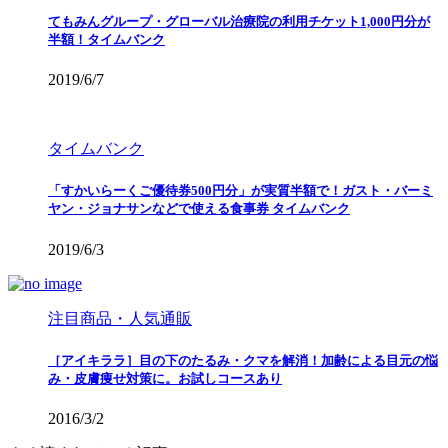
てもみんグループ・グローバル治療院の利用チケット1,000円分が
半額！タイムバンク
2019/6/7
タイムバンク
「すかいらーくご優待券500円分」が実質半額で！ガスト・バーミ
ヤン・ジョナサンなどで使える食事券 タイムバンク
2019/6/3
注目商品・人気通販
［アイキララ］目の下のたるみ・クマを解消！加齢による目元の悩
み・皮膚痩せ対策に。お試しコースあり
2016/3/2