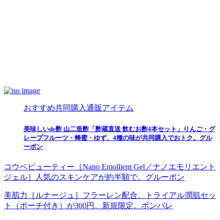
おすすめ共同購入通販アイテム
美味しいde酢 山二造酢「酢蔵直送 飲むお酢4本セット」りんご・グ
レープフルーツ・蜂蜜・ゆず、4種の味が共同購入でおトク。グル
ーポン
コウベビューティー［Nano Emollient Gel／ナノエモリエント
ジェル］人気のスキンケアが約半額で。グルーポン
美肌力［ルナージュ］フラーレン配合、トライアル潤肌セッ
ト（ポーチ付き）が300円。新規限定。ポンパレ