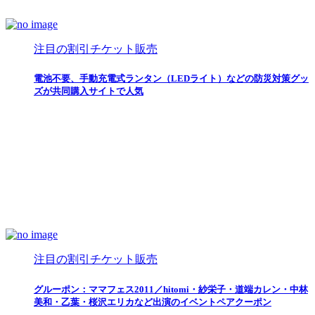
注目の割引チケット販売
電池不要、手動充電式ランタン（LEDライト）などの防災対策グッ
ズが共同購入サイトで人気
注目の割引チケット販売
グルーポン：ママフェス2011／hitomi・紗栄子・道端カレン・中林
美和・乙葉・桜沢エリカなど出演のイベントペアクーポン