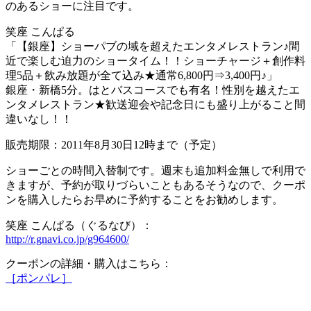
のあるショーに注目です。
笑座 こんぱる
「【銀座】ショーパブの域を超えたエンタメレストラン♪間
近で楽しむ迫力のショータイム！！ショーチャージ＋創作料
理5品＋飲み放題が全て込み★通常6,800円⇒3,400円♪」
銀座・新橋5分。はとバスコースでも有名！性別を越えたエ
ンタメレストラン★歓送迎会や記念日にも盛り上がること間
違いなし！！
販売期限：2011年8月30日12時まで（予定）
ショーごとの時間入替制です。週末も追加料金無しで利用で
きますが、予約が取りづらいこともあるそうなので、クーポ
ンを購入したらお早めに予約することをお勧めします。
笑座 こんぱる（ぐるなび）：
http://r.gnavi.co.jp/g964600/
クーポンの詳細・購入はこちら：
［ポンパレ］