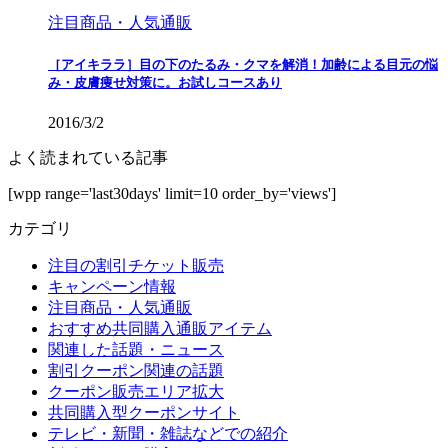
注目商品・人気通販
［アイキララ］目の下のたるみ・クマを解消！加齢による目元の悩
み・皮膚痩せ対策に。お試しコースあり
2016/3/2
よく読まれている記事
[wpp range='last30days' limit=10 order_by='views']
カテゴリ
注目の割引チケット販売
キャンペーン情報
注目商品・人気通販
おすすめ共同購入通販アイテム
関連した話題・ニュース
割引クーポン関連の話題
クーポン販売エリア拡大
共同購入型クーポンサイト
テレビ・新聞・雑誌などでの紹介