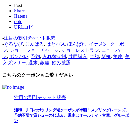
Post
Share
Hatena
note
URLコピー
-
注目の割引チケット販売
-
ぐるなび
,
こんぱる
,
はとバス
,
ぽんぱれ
,
イケメン
,
クーポ
ン
,
ショー
,
ショーチャージ
,
ショーレストラン
,
ニューハー
フ
,
ポンパレ
,
予約
,
入れ替え制
,
共同購入
,
半額
,
新橋
,
笑座
,
美
女ダンサー
,
週末
,
銀座
,
飲み放題
こちらのクーポンもご覧ください
注目の割引チケット販売
浦和・川口のボウリング場クーポンが半額！スプリングレーンズ、
予約不要で貸シューズ代込み。週末はオールナイト営業。グルーポ
ン