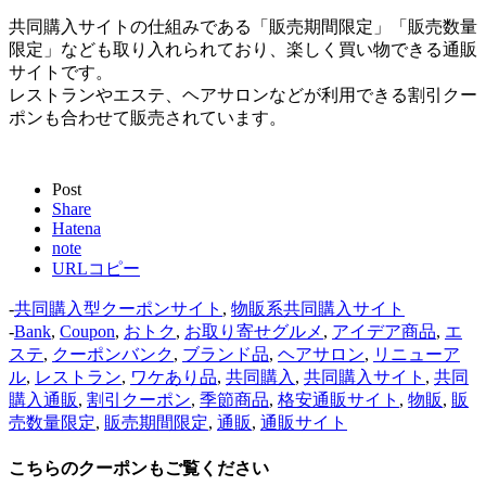
共同購入サイトの仕組みである「販売期間限定」「販売数量
限定」なども取り入れられており、楽しく買い物できる通販
サイトです。
レストランやエステ、ヘアサロンなどが利用できる割引クー
ポンも合わせて販売されています。
Post
Share
Hatena
note
URLコピー
-
共同購入型クーポンサイト
,
物販系共同購入サイト
-
Bank
,
Coupon
,
おトク
,
お取り寄せグルメ
,
アイデア商品
,
エ
ステ
,
クーポンバンク
,
ブランド品
,
ヘアサロン
,
リニューア
ル
,
レストラン
,
ワケあり品
,
共同購入
,
共同購入サイト
,
共同
購入通販
,
割引クーポン
,
季節商品
,
格安通販サイト
,
物販
,
販
売数量限定
,
販売期間限定
,
通販
,
通販サイト
こちらのクーポンもご覧ください