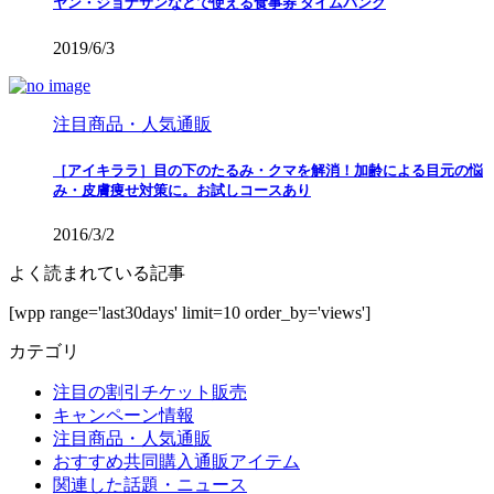
ヤン・ジョナサンなどで使える食事券 タイムバンク
2019/6/3
注目商品・人気通販
［アイキララ］目の下のたるみ・クマを解消！加齢による目元の悩
み・皮膚痩せ対策に。お試しコースあり
2016/3/2
よく読まれている記事
[wpp range='last30days' limit=10 order_by='views']
カテゴリ
注目の割引チケット販売
キャンペーン情報
注目商品・人気通販
おすすめ共同購入通販アイテム
関連した話題・ニュース