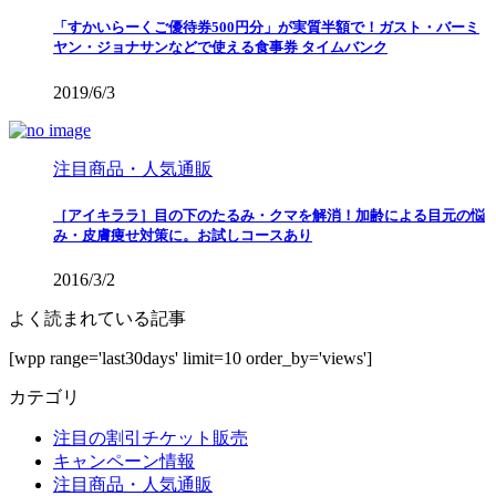
「すかいらーくご優待券500円分」が実質半額で！ガスト・バーミ
ヤン・ジョナサンなどで使える食事券 タイムバンク
2019/6/3
注目商品・人気通販
［アイキララ］目の下のたるみ・クマを解消！加齢による目元の悩
み・皮膚痩せ対策に。お試しコースあり
2016/3/2
よく読まれている記事
[wpp range='last30days' limit=10 order_by='views']
カテゴリ
注目の割引チケット販売
キャンペーン情報
注目商品・人気通販