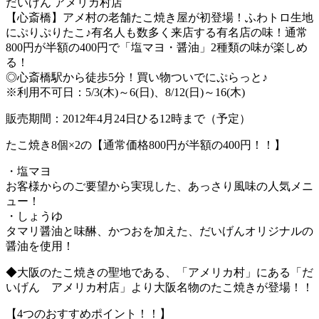
だいげん アメリカ村店
【心斎橋】アメ村の老舗たこ焼き屋が初登場！ふわトロ生地
にぷりぷりたこ♪有名人も数多く来店する有名店の味！通常
800円が半額の400円で「塩マヨ・醤油」2種類の味が楽しめ
る！
◎心斎橋駅から徒歩5分！買い物ついでにぷらっと♪
※利用不可日：5/3(木)～6(日)、8/12(日)～16(木)
販売期間：2012年4月24日ひる12時まで（予定）
たこ焼き8個×2の【通常価格800円が半額の400円！！】
・塩マヨ
お客様からのご要望から実現した、あっさり風味の人気メニ
ュー！
・しょうゆ
タマリ醤油と味醂、かつおを加えた、だいげんオリジナルの
醤油を使用！
◆大阪のたこ焼きの聖地である、「アメリカ村」にある「だ
いげん アメリカ村店」より大阪名物のたこ焼きが登場！！
【4つのおすすめポイント！！】