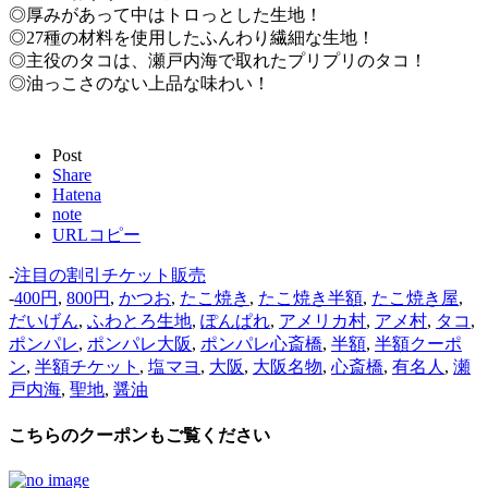
◎厚みがあって中はトロっとした生地！
◎27種の材料を使用したふんわり繊細な生地！
◎主役のタコは、瀬戸内海で取れたプリプリのタコ！
◎油っこさのない上品な味わい！
Post
Share
Hatena
note
URLコピー
-
注目の割引チケット販売
-
400円
,
800円
,
かつお
,
たこ焼き
,
たこ焼き半額
,
たこ焼き屋
,
だいげん
,
ふわとろ生地
,
ぽんぱれ
,
アメリカ村
,
アメ村
,
タコ
,
ポンパレ
,
ポンパレ大阪
,
ポンパレ心斎橋
,
半額
,
半額クーポ
ン
,
半額チケット
,
塩マヨ
,
大阪
,
大阪名物
,
心斎橋
,
有名人
,
瀬
戸内海
,
聖地
,
醤油
こちらのクーポンもご覧ください