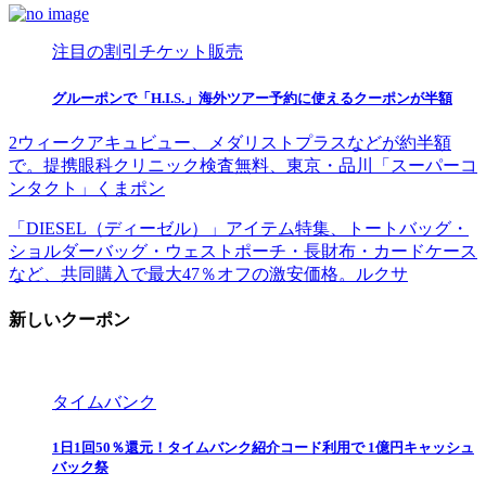
注目の割引チケット販売
グルーポンで「H.I.S.」海外ツアー予約に使えるクーポンが半額
2ウィークアキュビュー、メダリストプラスなどが約半額
で。提携眼科クリニック検査無料、東京・品川「スーパーコ
ンタクト」くまポン
「DIESEL（ディーゼル）」アイテム特集、トートバッグ・
ショルダーバッグ・ウェストポーチ・長財布・カードケース
など、共同購入で最大47％オフの激安価格。ルクサ
新しいクーポン
タイムバンク
1日1回50％還元！タイムバンク紹介コード利用で 1億円キャッシュ
バック祭