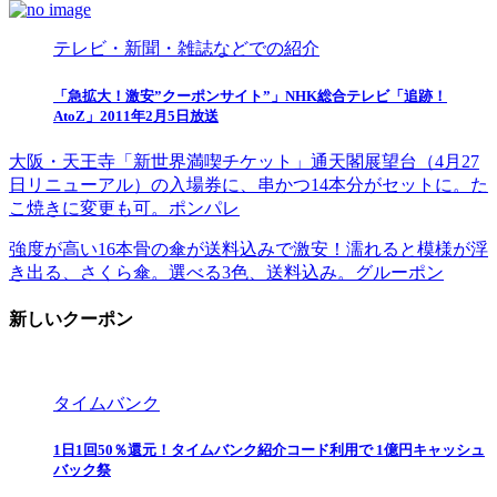
テレビ・新聞・雑誌などでの紹介
「急拡大！激安”クーポンサイト”」NHK総合テレビ「追跡！
AtoZ」2011年2月5日放送
大阪・天王寺「新世界満喫チケット」通天閣展望台（4月27
日リニューアル）の入場券に、串かつ14本分がセットに。た
こ焼きに変更も可。ポンパレ
強度が高い16本骨の傘が送料込みで激安！濡れると模様が浮
き出る、さくら傘。選べる3色、送料込み。グルーポン
新しいクーポン
タイムバンク
1日1回50％還元！タイムバンク紹介コード利用で 1億円キャッシュ
バック祭