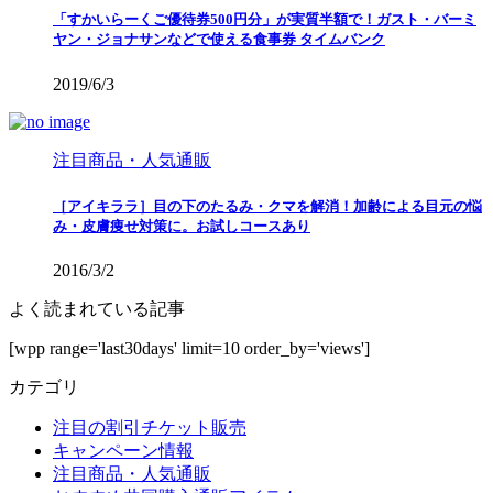
「すかいらーくご優待券500円分」が実質半額で！ガスト・バーミ
ヤン・ジョナサンなどで使える食事券 タイムバンク
2019/6/3
注目商品・人気通販
［アイキララ］目の下のたるみ・クマを解消！加齢による目元の悩
み・皮膚痩せ対策に。お試しコースあり
2016/3/2
よく読まれている記事
[wpp range='last30days' limit=10 order_by='views']
カテゴリ
注目の割引チケット販売
キャンペーン情報
注目商品・人気通販