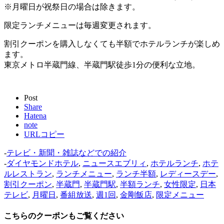
※月曜日が祝祭日の場合は除きます。
限定ランチメニューは毎週変更されます。
割引クーポンを購入しなくても半額でホテルランチが楽しめ
ます。
東京メトロ半蔵門線、半蔵門駅徒歩1分の便利な立地。
Post
Share
Hatena
note
URLコピー
-
テレビ・新聞・雑誌などでの紹介
-
ダイヤモンドホテル
,
ニュースエブリィ
,
ホテルランチ
,
ホテ
ルレストラン
,
ランチメニュー
,
ランチ半額
,
レディースデー
,
割引クーポン
,
半蔵門
,
半蔵門駅
,
半額ランチ
,
女性限定
,
日本
テレビ
,
月曜日
,
番組放送
,
週1回
,
金剛飯店
,
限定メニュー
こちらのクーポンもご覧ください