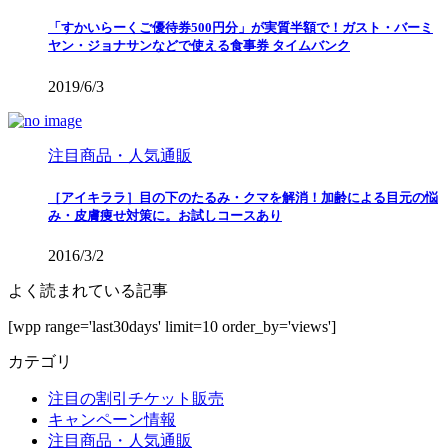
「すかいらーくご優待券500円分」が実質半額で！ガスト・バーミ
ヤン・ジョナサンなどで使える食事券 タイムバンク
2019/6/3
注目商品・人気通販
［アイキララ］目の下のたるみ・クマを解消！加齢による目元の悩
み・皮膚痩せ対策に。お試しコースあり
2016/3/2
よく読まれている記事
[wpp range='last30days' limit=10 order_by='views']
カテゴリ
注目の割引チケット販売
キャンペーン情報
注目商品・人気通販