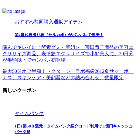
おすすめ共同購入通販アイテム
第4世代自撮り棒（セルカ棒）がポンパレで激安！
噛んでキレイに「酵素グミ＜宝組＞」宝田恭子開発の美容エ
クササイズ商品、表情筋エクササイズで小顔美人に。20日分
が半額以下でポンパレ初登場
最大50％オフ半額！ドクターシーラボ福袋2012夏サマーボー
ナス、スキンケア・美顔器などの詰め合わせ、数量限定
新しいクーポン
タイムバンク
1日1回50％還元！タイムバンク紹介コード利用で 1億円キャッシュ
バック祭