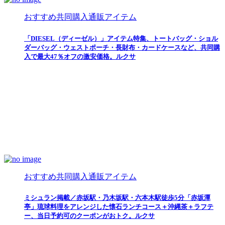
おすすめ共同購入通販アイテム
「DIESEL（ディーゼル）」アイテム特集、トートバッグ・ショル
ダーバッグ・ウェストポーチ・長財布・カードケースなど、共同購
入で最大47％オフの激安価格。ルクサ
おすすめ共同購入通販アイテム
ミシュラン掲載／赤坂駅・乃木坂駅・六本木駅徒歩5分「赤坂潭
亭」琉球料理をアレンジした懐石ランチコース＋沖縄茶＋ラフテ
ー、当日予約可のクーポンがおトク。ルクサ