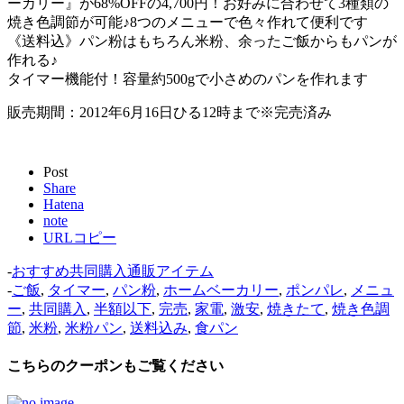
ーカリー』が68%OFFの4,700円！お好みに合わせて3種類の
焼き色調節が可能♪8つのメニューで色々作れて便利です
《送料込》パン粉はもちろん米粉、余ったご飯からもパンが
作れる♪
タイマー機能付！容量約500gで小さめのパンを作れます
販売期間：2012年6月16日ひる12時まで※完売済み
Post
Share
Hatena
note
URLコピー
-
おすすめ共同購入通販アイテム
-
ご飯
,
タイマー
,
パン粉
,
ホームベーカリー
,
ポンパレ
,
メニュ
ー
,
共同購入
,
半額以下
,
完売
,
家電
,
激安
,
焼きたて
,
焼き色調
節
,
米粉
,
米粉パン
,
送料込み
,
食パン
こちらのクーポンもご覧ください