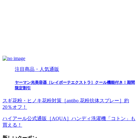
注目商品・人気通販
ヤーマン光美容器［レイボーテエクストラ］クール機能付き！期間
限定割引
スギ花粉・ヒノキ花粉対策［antibo 花粉抗体スプレー］約
20％オフ！
ハイアール公式通販［AQUA］ハンディ洗濯機「コトン」も
買える！
新しいクーポン