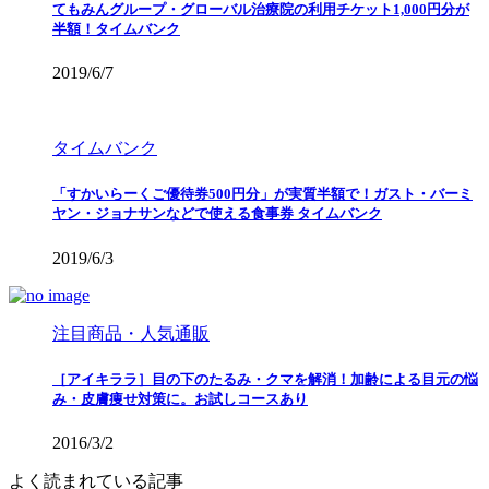
てもみんグループ・グローバル治療院の利用チケット1,000円分が
半額！タイムバンク
2019/6/7
タイムバンク
「すかいらーくご優待券500円分」が実質半額で！ガスト・バーミ
ヤン・ジョナサンなどで使える食事券 タイムバンク
2019/6/3
注目商品・人気通販
［アイキララ］目の下のたるみ・クマを解消！加齢による目元の悩
み・皮膚痩せ対策に。お試しコースあり
2016/3/2
よく読まれている記事