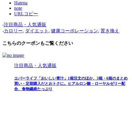
Hatena
note
URLコピー
-
注目商品・人気通販
-
カロリー
,
ダイエット
,
健康コーポレーション
,
置き換え
こちらのクーポンもご覧ください
注目商品・人気通販
エバーライフ「おいしい青汁」1箱注文のほか、3箱・6箱のまとめ
買い・定期購入だとおトクに。ヒアルロン酸・ローヤルゼリー配
合、食物繊維たっぷり