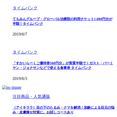
タイムバンク
てもみんグループ・グローバル治療院の利用チケット1,000円分が
半額！タイムバンク
2019/6/7
タイムバンク
「すかいらーくご優待券500円分」が実質半額で！ガスト・バーミ
ヤン・ジョナサンなどで使える食事券 タイムバンク
2019/6/3
注目商品・人気通販
［アイキララ］目の下のたるみ・クマを解消！加齢による目元の悩
み・皮膚痩せ対策に。お試しコースあり