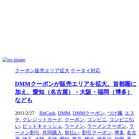
クーポン販売エリア拡大
ケータイ対応
DMMクーポンが販売エリアを拡大。首都圏に
加え、愛知（名古屋）・大阪・福岡（博多）
なども
2011/2/27
BitCash
,
DMM
,
DMMクーポン
,
つけ麺
,
エス
テ
,
クレジットカード
,
クーポン
,
コンビニ
,
コンビニ払
い
,
ビットキャッシュ
,
ラーメン
,
ラーメンクーポン
,
ラ
ーメン割引
,
共同購入
,
前払い
,
割引クーポン
,
博多
,
名古