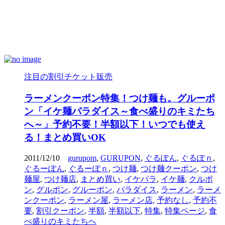
注目の割引チケット販売
ラーメンクーポン特集！つけ麺も。グルーポ
ン「イケ麺パラダイス～食べ盛りのキミたち
へ～」予約不要！半額以下！いつでも使え
る！まとめ買いOK
2011/12/10
gurupom
,
GURUPON
,
ぐるぽん
,
ぐるぽｎ
,
ぐるーぽん
,
ぐるーぽｎ
,
つけ麺
,
つけ麺クーポン
,
つけ
麺屋
,
つけ麺店
,
まとめ買い
,
イケパラ
,
イケ麺
,
クルポ
ン
,
グルポン
,
グルーポン
,
パラダイス
,
ラーメン
,
ラーメ
ンクーポン
,
ラーメン屋
,
ラーメン店
,
予約なし
,
予約不
要
,
割引クーポン
,
半額
,
半額以下
,
特集
,
特集ページ
,
食
べ盛りのキミたちへ