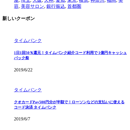
屋
,
埼玉
,
大阪
,
天神
,
愛知
,
東京
,
横浜
,
神奈川
,
福岡
,
美
容
,
美容サロン
,
銀行振込
,
首都圏
新しいクーポン
タイムバンク
1日1回50％還元！タイムバンク紹介コード利用で 1億円キャッシュ
バック祭
2019/6/22
タイムバンク
クオカードPay500円分が半額で！ローソンなどの支払いに使える
コード決済 タイムバンク
2019/6/7