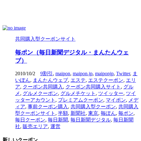
共同購入型クーポンサイト
毎ポン（毎日新聞デジタル・まんたんウェ
ブ）
2010/10/2
9割引
,
maipon
,
maipon.jp
,
maiponjp
,
Twitter
,
ま
いぽん
,
まんたんウェブ
,
エステ
,
エステクーポン
,
エリ
ア
,
クーポン共同購入
,
クーポン共同購入サイト
,
グル
メ
,
グルメクーポン
,
グルメチケット
,
ツイッター
,
ツイ
ッターアカウント
,
プレミアムクーポン
,
マイポン
,
メデ
ィア
,
事前クーポン購入
,
共同購入型クーポン
,
共同購入
型クーポンサイト
,
半額
,
新聞社
,
東京
,
毎ぽん
,
毎ポン
,
毎日クーポン
,
毎日新聞
,
毎日新聞デジタル
,
毎日新聞
社
,
販売エリア
,
運営
新しいクーポン