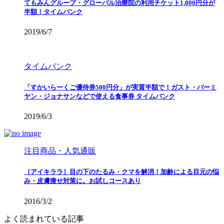
てもみんグループ・グローバル治療院の利用チケット1,000円分が
半額！タイムバンク
2019/6/7
タイムバンク
「すかいらーくご優待券500円分」が実質半額で！ガスト・バーミ
ヤン・ジョナサンなどで使える食事券 タイムバンク
2019/6/3
注目商品・人気通販
［アイキララ］目の下のたるみ・クマを解消！加齢による目元の悩
み・皮膚痩せ対策に。お試しコースあり
2016/3/2
よく読まれている記事