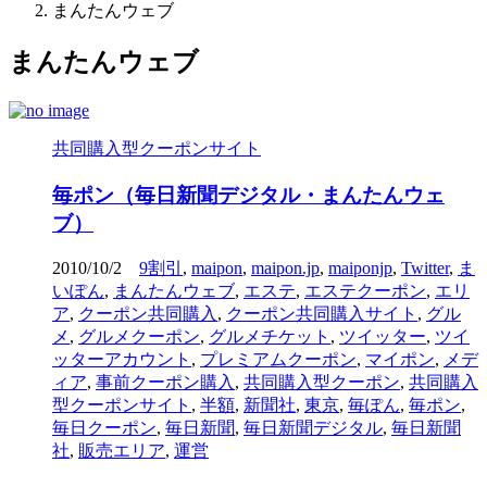
まんたんウェブ
まんたんウェブ
共同購入型クーポンサイト
毎ポン（毎日新聞デジタル・まんたんウェ
ブ）
2010/10/2
9割引
,
maipon
,
maipon.jp
,
maiponjp
,
Twitter
,
ま
いぽん
,
まんたんウェブ
,
エステ
,
エステクーポン
,
エリ
ア
,
クーポン共同購入
,
クーポン共同購入サイト
,
グル
メ
,
グルメクーポン
,
グルメチケット
,
ツイッター
,
ツイ
ッターアカウント
,
プレミアムクーポン
,
マイポン
,
メデ
ィア
,
事前クーポン購入
,
共同購入型クーポン
,
共同購入
型クーポンサイト
,
半額
,
新聞社
,
東京
,
毎ぽん
,
毎ポン
,
毎日クーポン
,
毎日新聞
,
毎日新聞デジタル
,
毎日新聞
社
,
販売エリア
,
運営