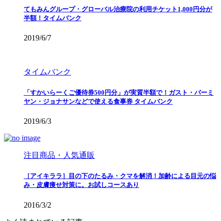
てもみんグループ・グローバル治療院の利用チケット1,000円分が
半額！タイムバンク
2019/6/7
タイムバンク
「すかいらーくご優待券500円分」が実質半額で！ガスト・バーミ
ヤン・ジョナサンなどで使える食事券 タイムバンク
2019/6/3
注目商品・人気通販
［アイキララ］目の下のたるみ・クマを解消！加齢による目元の悩
み・皮膚痩せ対策に。お試しコースあり
2016/3/2