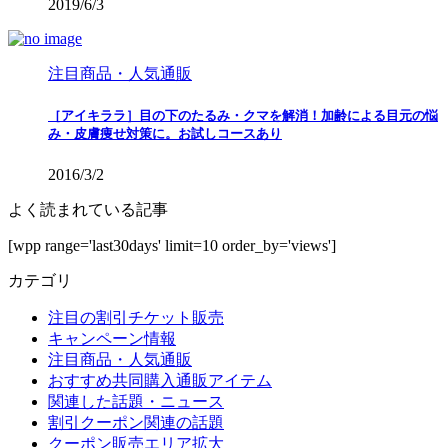
2019/6/3
注目商品・人気通販
［アイキララ］目の下のたるみ・クマを解消！加齢による目元の悩
み・皮膚痩せ対策に。お試しコースあり
2016/3/2
よく読まれている記事
[wpp range='last30days' limit=10 order_by='views']
カテゴリ
注目の割引チケット販売
キャンペーン情報
注目商品・人気通販
おすすめ共同購入通販アイテム
関連した話題・ニュース
割引クーポン関連の話題
クーポン販売エリア拡大