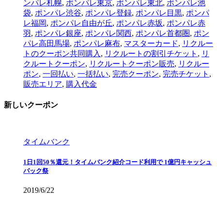
ンパレ札幌
,
ポンパレ東京
,
ポンパレ東北
,
ポンパレ池
袋
,
ポンパレ渋谷
,
ポンパレ登録
,
ポンパレ目黒
,
ポンパ
レ福岡
,
ポンパレ自由が丘
,
ポンパレ赤坂
,
ポンパレ赤
羽
,
ポンパレ銀座
,
ポンパレ関西
,
ポンパレ首都圏
,
ポン
パレ高田馬場
,
ポンパレ麻布
,
マスターカード
,
リクルー
トのクーポン共同購入
,
リクルートの割引チケット
,
リ
クルートクーポン
,
リクルートクーポン販売
,
リクルー
ポン
,
一回払い
,
一括払い
,
完売クーポン
,
完売チケット
,
販売エリア
,
購入代金
新しいクーポン
タイムバンク
1日1回50％還元！タイムバンク紹介コード利用で 1億円キャッシュ
バック祭
2019/6/22