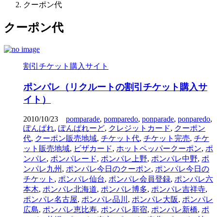
クーポン代
クーポン代
割引チケット購入サイト
ポンパレ（リクルートの割引チケット購入サ
イト）
2010/10/23
pomparade
,
pomparedo
,
ponparade
,
ponparedo
,
ぽんぱれ
,
ぽんぱれーど
,
クレジットカード
,
クーポン
代
,
クーポン販売地域
,
チケット代
,
チケット完売
,
チケ
ット販売地域
,
ビザカード
,
ホットペッパークーポン
,
ポ
ンパレ
,
ポンパレード
,
ポンパレ上野
,
ポンパレ中野
,
ポ
ンパレ九州
,
ポンパレ今日のクーポン
,
ポンパレ今日の
チケット
,
ポンパレ仙台
,
ポンパレ会員登録
,
ポンパレ六
本木
,
ポンパレ北海道
,
ポンパレ博多
,
ポンパレ吉祥寺
,
ポンパレ名古屋
,
ポンパレ品川
,
ポンパレ大阪
,
ポンパレ
広島
,
ポンパレ恵比寿
,
ポンパレ新宿
,
ポンパレ新橋
,
ポ