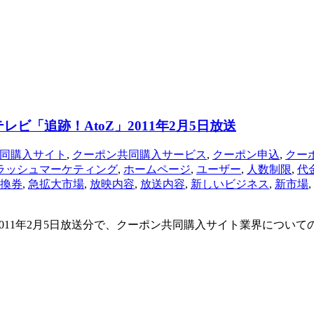
ビ「追跡！AtoZ」2011年2月5日放送
同購入サイト
,
クーポン共同購入サービス
,
クーポン申込
,
クー
ラッシュマーケティング
,
ホームページ
,
ユーザー
,
人数制限
,
代
換券
,
急拡大市場
,
放映内容
,
放送内容
,
新しいビジネス
,
新市場
,
」2011年2月5日放送分で、クーポン共同購入サイト業界につ