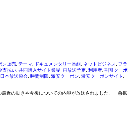
ポン販売
,
テーマ
,
ドキュメンタリー番組
,
ネットビジネス
,
フラ
金支払い
,
共同購入サイト業界
,
再放送予定
,
利用者
,
割引クーポ
日本放送協会
,
時間制限
,
激安クーポン
,
激安クーポンサイト
,
いての最近の動きや今後についての内容が放送されました。「急拡