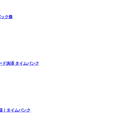
バック祭
ード決済 タイムバンク
半額！タイムバンク