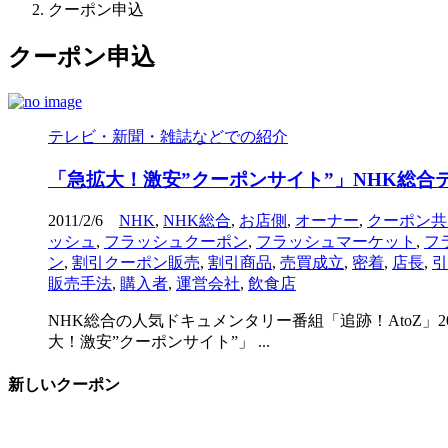
クーポン申込
クーポン申込
テレビ・新聞・雑誌などでの紹介
「急拡大！激安”クーポンサイト”」NHK総合テレ
2011/2/6
NHK
,
NHK総合
,
お店側
,
オーナー
,
クーポン共
ッシュ
,
フラッシュクーポン
,
フラッシュマーケット
,
フ
ン
,
割引クーポン販売
,
割引商品
,
売買成立
,
密着
,
店長
,
引
販売手法
,
購入者
,
運営会社
,
飲食店
NHK総合の人気ドキュメンタリー番組「追跡！AtoZ
大！激安”クーポンサイト”」 ...
新しいクーポン