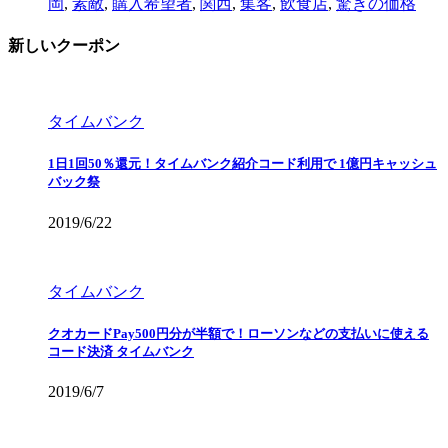
岡
,
素敵
,
購入希望者
,
関西
,
集客
,
飲食店
,
驚きの価格
新しいクーポン
タイムバンク
1日1回50％還元！タイムバンク紹介コード利用で 1億円キャッシュ
バック祭
2019/6/22
タイムバンク
クオカードPay500円分が半額で！ローソンなどの支払いに使える
コード決済 タイムバンク
2019/6/7