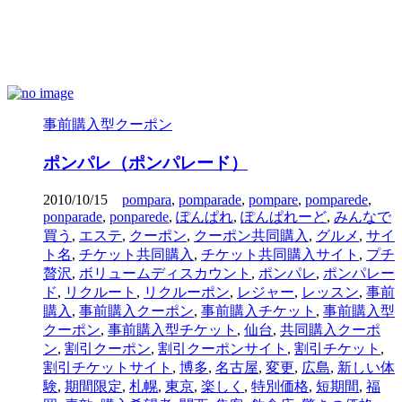
事前購入型クーポン
ポンパレ（ポンパレード）
2010/10/15
pompara
,
pomparade
,
pompare
,
pomparede
,
ponparade
,
ponparede
,
ぽんぱれ
,
ぽんぱれーど
,
みんなで
買う
,
エステ
,
クーポン
,
クーポン共同購入
,
グルメ
,
サイ
ト名
,
チケット共同購入
,
チケット共同購入サイト
,
プチ
贅沢
,
ボリュームディスカウント
,
ポンパレ
,
ポンパレー
ド
,
リクルート
,
リクルーポン
,
レジャー
,
レッスン
,
事前
購入
,
事前購入クーポン
,
事前購入チケット
,
事前購入型
クーポン
,
事前購入型チケット
,
仙台
,
共同購入クーポ
ン
,
割引クーポン
,
割引クーポンサイト
,
割引チケット
,
割引チケットサイト
,
博多
,
名古屋
,
変更
,
広島
,
新しい体
験
,
期間限定
,
札幌
,
東京
,
楽しく
,
特別価格
,
短期間
,
福