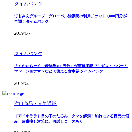
タイムバンク
てもみんグループ・グローバル治療院の利用チケット1,000円分が
半額！タイムバンク
2019/6/7
タイムバンク
「すかいらーくご優待券500円分」が実質半額で！ガスト・バーミ
ヤン・ジョナサンなどで使える食事券 タイムバンク
2019/6/3
注目商品・人気通販
［アイキララ］目の下のたるみ・クマを解消！加齢による目元の悩
み・皮膚痩せ対策に。お試しコースあり