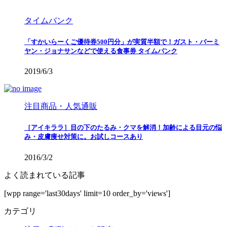
タイムバンク
「すかいらーくご優待券500円分」が実質半額で！ガスト・バーミ
ヤン・ジョナサンなどで使える食事券 タイムバンク
2019/6/3
注目商品・人気通販
［アイキララ］目の下のたるみ・クマを解消！加齢による目元の悩
み・皮膚痩せ対策に。お試しコースあり
2016/3/2
よく読まれている記事
[wpp range='last30days' limit=10 order_by='views']
カテゴリ