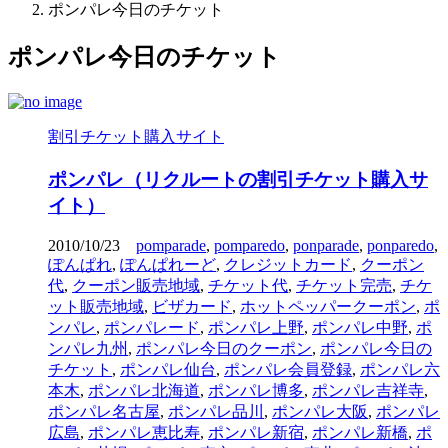
ポンパレ今日のチケット
ポンパレ今日のチケット
割引チケット購入サイト
ポンパレ（リクルートの割引チケット購入サ
イト）
2010/10/23
pomparade
,
pomparedo
,
ponparade
,
ponparedo
,
ぽんぱれ
,
ぽんぱれーど
,
クレジットカード
,
クーポン
代
,
クーポン販売地域
,
チケット代
,
チケット完売
,
チケ
ット販売地域
,
ビザカード
,
ホットペッパークーポン
,
ポ
ンパレ
,
ポンパレード
,
ポンパレ上野
,
ポンパレ中野
,
ポ
ンパレ九州
,
ポンパレ今日のクーポン
,
ポンパレ今日の
チケット
,
ポンパレ仙台
,
ポンパレ会員登録
,
ポンパレ六
本木
,
ポンパレ北海道
,
ポンパレ博多
,
ポンパレ吉祥寺
,
ポンパレ名古屋
,
ポンパレ品川
,
ポンパレ大阪
,
ポンパレ
広島
,
ポンパレ恵比寿
,
ポンパレ新宿
,
ポンパレ新橋
,
ポ