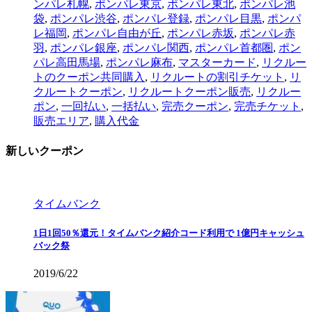
ンパレ札幌
,
ポンパレ東京
,
ポンパレ東北
,
ポンパレ池
袋
,
ポンパレ渋谷
,
ポンパレ登録
,
ポンパレ目黒
,
ポンパ
レ福岡
,
ポンパレ自由が丘
,
ポンパレ赤坂
,
ポンパレ赤
羽
,
ポンパレ銀座
,
ポンパレ関西
,
ポンパレ首都圏
,
ポン
パレ高田馬場
,
ポンパレ麻布
,
マスターカード
,
リクルー
トのクーポン共同購入
,
リクルートの割引チケット
,
リ
クルートクーポン
,
リクルートクーポン販売
,
リクルー
ポン
,
一回払い
,
一括払い
,
完売クーポン
,
完売チケット
,
販売エリア
,
購入代金
新しいクーポン
タイムバンク
1日1回50％還元！タイムバンク紹介コード利用で 1億円キャッシュ
バック祭
2019/6/22