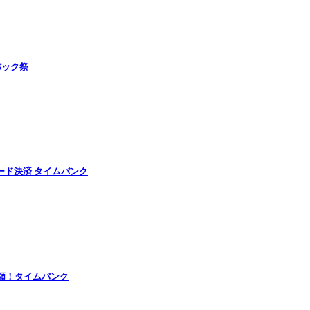
バック祭
ード決済 タイムバンク
半額！タイムバンク