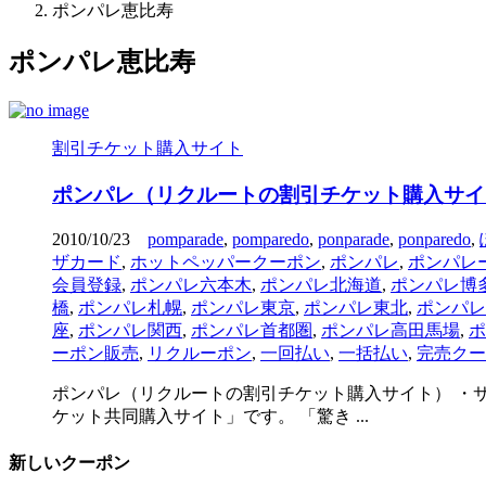
ポンパレ恵比寿
ポンパレ恵比寿
割引チケット購入サイト
ポンパレ（リクルートの割引チケット購入サイ
2010/10/23
pomparade
,
pomparedo
,
ponparade
,
ponparedo
,
ザカード
,
ホットペッパークーポン
,
ポンパレ
,
ポンパレ
会員登録
,
ポンパレ六本木
,
ポンパレ北海道
,
ポンパレ博
橋
,
ポンパレ札幌
,
ポンパレ東京
,
ポンパレ東北
,
ポンパレ
座
,
ポンパレ関西
,
ポンパレ首都圏
,
ポンパレ高田馬場
,
ポ
ーポン販売
,
リクルーポン
,
一回払い
,
一括払い
,
完売クー
ポンパレ（リクルートの割引チケット購入サイト） ・
ケット共同購入サイト」です。 「驚き ...
新しいクーポン