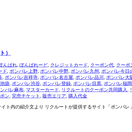
ト）
ぽんぱれ
,
ぽんぱれーど
,
クレジットカード
,
クーポン代
,
クーポ
ード
,
ポンパレ上野
,
ポンパレ中野
,
ポンパレ九州
,
ポンパレ今日
多
,
ポンパレ吉祥寺
,
ポンパレ名古屋
,
ポンパレ品川
,
ポンパレ大
池袋
,
ポンパレ渋谷
,
ポンパレ登録
,
ポンパレ目黒
,
ポンパレ福岡
ンパレ麻布
,
マスターカード
,
リクルートのクーポン共同購入
,
ポン
,
完売チケット
,
販売エリア
,
購入代金
サイト内の紹介文より リクルートが提供するサイト「ポンパ