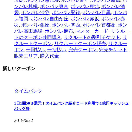
広島
,
ポンパレ恵比寿
,
ポンパレ新宿
,
ポンパレ新橋
,
ポ
ンパレ札幌
,
ポンパレ東京
,
ポンパレ東北
,
ポンパレ池
袋
,
ポンパレ渋谷
,
ポンパレ登録
,
ポンパレ目黒
,
ポンパ
レ福岡
,
ポンパレ自由が丘
,
ポンパレ赤坂
,
ポンパレ赤
羽
,
ポンパレ銀座
,
ポンパレ関西
,
ポンパレ首都圏
,
ポン
パレ高田馬場
,
ポンパレ麻布
,
マスターカード
,
リクルー
トのクーポン共同購入
,
リクルートの割引チケット
,
リ
クルートクーポン
,
リクルートクーポン販売
,
リクルー
ポン
,
一回払い
,
一括払い
,
完売クーポン
,
完売チケット
,
販売エリア
,
購入代金
新しいクーポン
タイムバンク
1日1回50％還元！タイムバンク紹介コード利用で 1億円キャッシュ
バック祭
2019/6/22