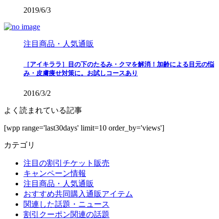
2019/6/3
注目商品・人気通販
［アイキララ］目の下のたるみ・クマを解消！加齢による目元の悩
み・皮膚痩せ対策に。お試しコースあり
2016/3/2
よく読まれている記事
[wpp range='last30days' limit=10 order_by='views']
カテゴリ
注目の割引チケット販売
キャンペーン情報
注目商品・人気通販
おすすめ共同購入通販アイテム
関連した話題・ニュース
割引クーポン関連の話題