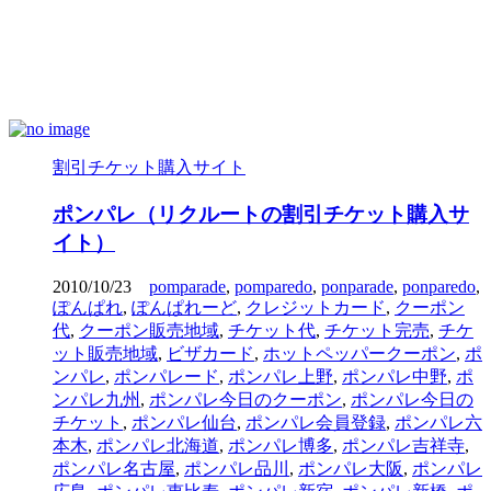
割引チケット購入サイト
ポンパレ（リクルートの割引チケット購入サ
イト）
2010/10/23
pomparade
,
pomparedo
,
ponparade
,
ponparedo
,
ぽんぱれ
,
ぽんぱれーど
,
クレジットカード
,
クーポン
代
,
クーポン販売地域
,
チケット代
,
チケット完売
,
チケ
ット販売地域
,
ビザカード
,
ホットペッパークーポン
,
ポ
ンパレ
,
ポンパレード
,
ポンパレ上野
,
ポンパレ中野
,
ポ
ンパレ九州
,
ポンパレ今日のクーポン
,
ポンパレ今日の
チケット
,
ポンパレ仙台
,
ポンパレ会員登録
,
ポンパレ六
本木
,
ポンパレ北海道
,
ポンパレ博多
,
ポンパレ吉祥寺
,
ポンパレ名古屋
,
ポンパレ品川
,
ポンパレ大阪
,
ポンパレ