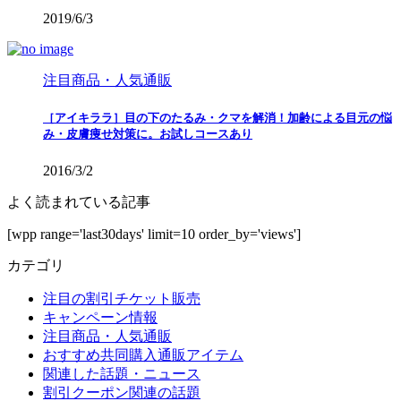
2019/6/3
注目商品・人気通販
［アイキララ］目の下のたるみ・クマを解消！加齢による目元の悩
み・皮膚痩せ対策に。お試しコースあり
2016/3/2
よく読まれている記事
[wpp range='last30days' limit=10 order_by='views']
カテゴリ
注目の割引チケット販売
キャンペーン情報
注目商品・人気通販
おすすめ共同購入通販アイテム
関連した話題・ニュース
割引クーポン関連の話題