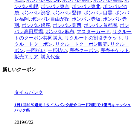
広島
,
ポンパレ恵比寿
,
ポンパレ新宿
,
ポンパレ新橋
,
ポ
ンパレ札幌
,
ポンパレ東京
,
ポンパレ東北
,
ポンパレ池
袋
,
ポンパレ渋谷
,
ポンパレ登録
,
ポンパレ目黒
,
ポンパ
レ福岡
,
ポンパレ自由が丘
,
ポンパレ赤坂
,
ポンパレ赤
羽
,
ポンパレ銀座
,
ポンパレ関西
,
ポンパレ首都圏
,
ポン
パレ高田馬場
,
ポンパレ麻布
,
マスターカード
,
リクルー
トのクーポン共同購入
,
リクルートの割引チケット
,
リ
クルートクーポン
,
リクルートクーポン販売
,
リクルー
ポン
,
一回払い
,
一括払い
,
完売クーポン
,
完売チケット
,
販売エリア
,
購入代金
新しいクーポン
タイムバンク
1日1回50％還元！タイムバンク紹介コード利用で 1億円キャッシュ
バック祭
2019/6/22