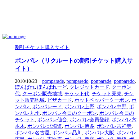
割引チケット購入サイト
ポンパレ（リクルートの割引チケット購入サ
イト）
2010/10/23
pomparade
,
pomparedo
,
ponparade
,
ponparedo
,
ぽんぱれ
,
ぽんぱれーど
,
クレジットカード
,
クーポン
代
,
クーポン販売地域
,
チケット代
,
チケット完売
,
チケ
ット販売地域
,
ビザカード
,
ホットペッパークーポン
,
ポ
ンパレ
,
ポンパレード
,
ポンパレ上野
,
ポンパレ中野
,
ポ
ンパレ九州
,
ポンパレ今日のクーポン
,
ポンパレ今日の
チケット
,
ポンパレ仙台
,
ポンパレ会員登録
,
ポンパレ六
本木
,
ポンパレ北海道
,
ポンパレ博多
,
ポンパレ吉祥寺
,
ポンパレ名古屋
,
ポンパレ品川
,
ポンパレ大阪
,
ポンパレ