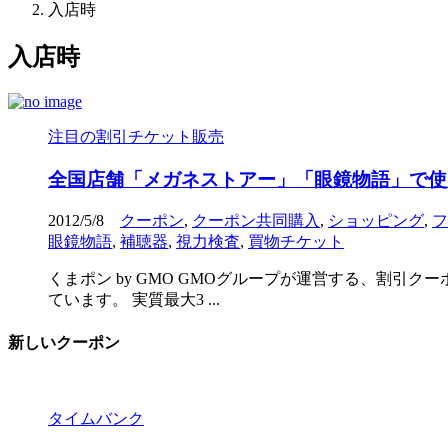
入店時
入店時
注目の割引チケット販売
全国店舗「メガネストアー」「眼鏡物語」で使
2012/5/8
クーポン
,
クーポン共同購入
,
ショッピング
,
フ
眼鏡物語
,
補聴器
,
視力検査
,
買物チケット
くまポン by GMO GMOグループが運営する、割引
ています。 実質最大3 ...
新しいクーポン
タイムバンク