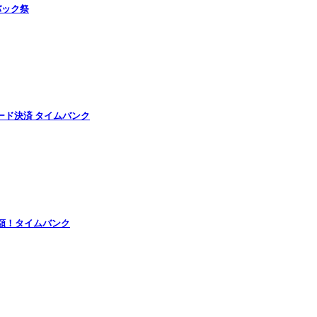
バック祭
ード決済 タイムバンク
半額！タイムバンク