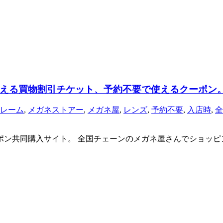
える買物割引チケット、予約不要で使えるクーポン。
レーム
,
メガネストアー
,
メガネ屋
,
レンズ
,
予約不要
,
入店時
,
全
クーポン共同購入サイト。 全国チェーンのメガネ屋さんでショッピン