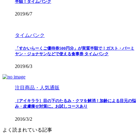
半額！タイムバンク
2019/6/7
タイムバンク
「すかいらーくご優待券500円分」が実質半額で！ガスト・バーミ
ヤン・ジョナサンなどで使える食事券 タイムバンク
2019/6/3
注目商品・人気通販
［アイキララ］目の下のたるみ・クマを解消！加齢による目元の悩
み・皮膚痩せ対策に。お試しコースあり
2016/3/2
よく読まれている記事