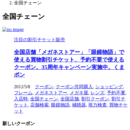
全国チェーン
全国チェーン
注目の割引チケット販売
全国店舗「メガネストアー」「眼鏡物語」で
使える買物割引チケット、予約不要で使える
クーポン。35周年キャンペーン実施中。くま
ポン
2012/5/8
クーポン
,
クーポン共同購入
,
ショッピング
,
フレーム
,
メガネストアー
,
メガネ屋
,
レンズ
,
予約不要
,
入店時
,
全国チェーン
,
全国店舗
,
割引クーポン
,
割引チ
ケット
,
店舗検索
,
眼鏡物語
,
補聴器
,
視力検査
,
買物チケ
ット
新しいクーポン