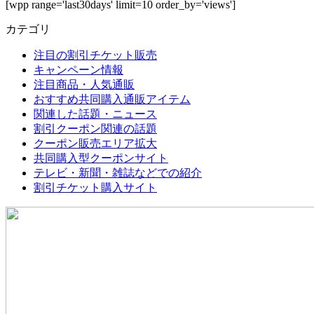
[wpp range='last30days' limit=10 order_by='views']
カテゴリ
注目の割引チケット販売
キャンペーン情報
注目商品・人気通販
おすすめ共同購入通販アイテム
関連した話題・ニュース
割引クーポン関連の話題
クーポン販売エリア拡大
共同購入型クーポンサイト
テレビ・新聞・雑誌などでの紹介
割引チケット購入サイト