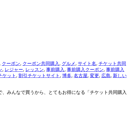
,
クーポン
,
クーポン共同購入
,
グルメ
,
サイト名
,
チケット共同
ン
,
レジャー
,
レッスン
,
事前購入
,
事前購入クーポン
,
事前購入
チケット
,
割引チケットサイト
,
博多
,
名古屋
,
変更
,
広島
,
新しい
定で、みんなで買うから、とてもお得になる「チケット共同購入