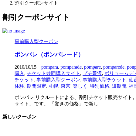
割引クーポンサイト
割引クーポンサイト
事前購入型クーポン
ポンパレ（ポンパレード）
2010/10/15
pompara
,
pomparade
,
pompare
,
pomparede
,
ponp
購入
,
チケット共同購入サイト
,
プチ贅沢
,
ボリュームデ
チケット
,
事前購入型クーポン
,
事前購入型チケット
,
仙
体験
,
期間限定
,
札幌
,
東京
,
楽しく
,
特別価格
,
短期間
,
福
ポンパレ リクルートによる、割引チケット販売サイト
サイト」です。 「驚きの価格」で新し ...
新しいクーポン