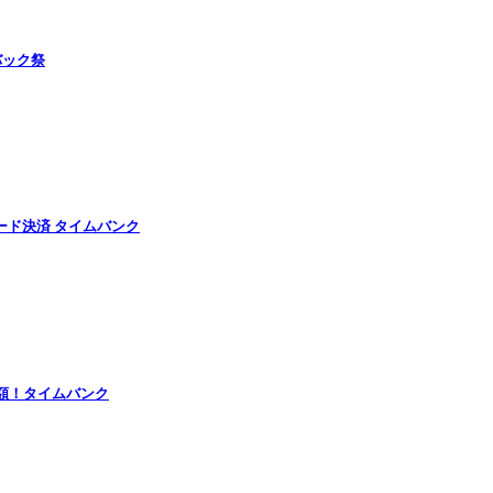
バック祭
ード決済 タイムバンク
半額！タイムバンク