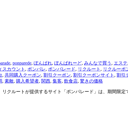
arade
,
ponparede
,
ぽんぱれ
,
ぽんぱれーど
,
みんなで買う
,
エステ
ィスカウント
,
ポンパレ
,
ポンパレード
,
リクルート
,
リクルーポ
台
,
共同購入クーポン
,
割引クーポン
,
割引クーポンサイト
,
割引
岡
,
素敵
,
購入希望者
,
関西
,
集客
,
飲食店
,
驚きの価格
。 リクルートが提供するサイト「ポンパレード」は、期間限