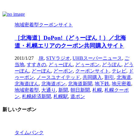
地域密着型クーポンサイト
［北海道］DoPon!（どぅーぽん！）／北海
道・札幌エリアのクーポン共同購入サイト
2011/1/27
JR
,
STVラジオ
,
UHBスーパーニュース
,
ご
当地
,
すすきの
,
どぅーぽん
,
どぅーポン
,
どうぽん
,
どう
ーぽん
,
どーぽん
,
どーポン
,
クーポンサイト
,
テレビ
,
ド
ゥーポン
,
ノースユナイテッド
,
共同購入
,
割引
,
北海道
,
北海道ぽん
,
北海道ポン
,
北海道新聞
,
地下鉄
,
地元密着
,
地域密着型
,
大通り
,
新聞
,
朝日新聞
,
札幌
,
札幌クーポ
ン
,
札幌経済新聞
,
札幌駅
,
道ポン
新しいクーポン
タイムバンク