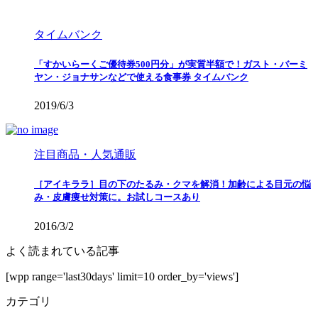
タイムバンク
「すかいらーくご優待券500円分」が実質半額で！ガスト・バーミ
ヤン・ジョナサンなどで使える食事券 タイムバンク
2019/6/3
注目商品・人気通販
［アイキララ］目の下のたるみ・クマを解消！加齢による目元の悩
み・皮膚痩せ対策に。お試しコースあり
2016/3/2
よく読まれている記事
[wpp range='last30days' limit=10 order_by='views']
カテゴリ