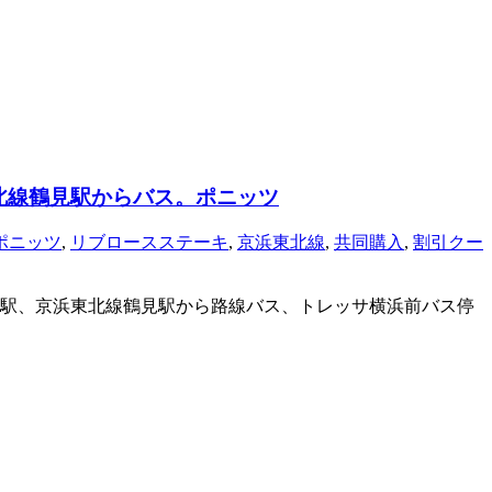
北線鶴見駅からバス。ポニッツ
ポニッツ
,
リブロースステーキ
,
京浜東北線
,
共同購入
,
割引クー
綱島駅、京浜東北線鶴見駅から路線バス、トレッサ横浜前バス停