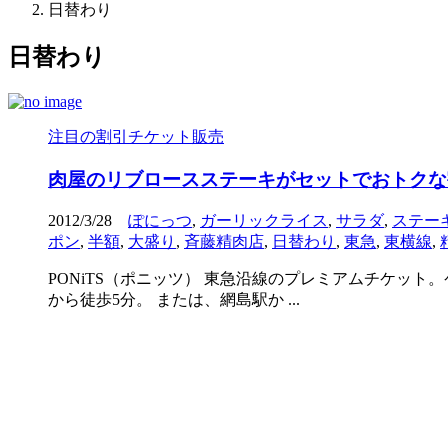
日替わり
日替わり
注目の割引チケット販売
肉屋のリブロースステーキがセットでおトクな
2012/3/28
ぽにっつ
,
ガーリックライス
,
サラダ
,
ステー
ポン
,
半額
,
大盛り
,
斉藤精肉店
,
日替わり
,
東急
,
東横線
,
PONiTS（ポニッツ） 東急沿線のプレミアムチケッ
から徒歩5分。 または、網島駅か ...