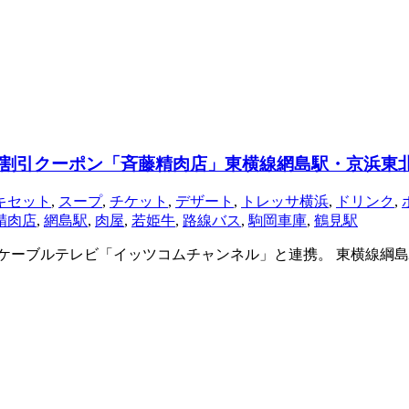
割引クーポン「斉藤精肉店」東横線網島駅・京浜東
キセット
,
スープ
,
チケット
,
デザート
,
トレッサ横浜
,
ドリンク
,
精肉店
,
網島駅
,
肉屋
,
若姫牛
,
路線バス
,
駒岡車庫
,
鶴見駅
ト。ケーブルテレビ「イッツコムチャンネル」と連携。 東横線