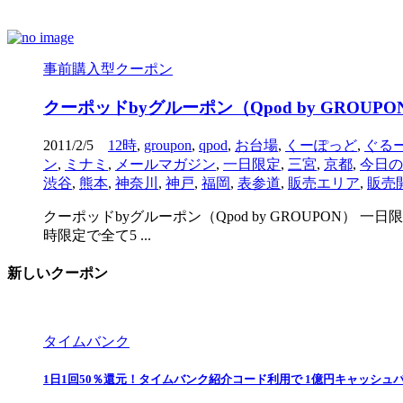
事前購入型クーポン
クーポッドbyグルーポン（Qpod by GROUPO
2011/2/5
12時
,
groupon
,
qpod
,
お台場
,
くーぽっど
,
ぐる
ン
,
ミナミ
,
メールマガジン
,
一日限定
,
三宮
,
京都
,
今日の
渋谷
,
熊本
,
神奈川
,
神戸
,
福岡
,
表参道
,
販売エリア
,
販売
クーポッドbyグルーポン（Qpod by GROUPON）
時限定で全て5 ...
新しいクーポン
タイムバンク
1日1回50％還元！タイムバンク紹介コード利用で 1億円キャッシュ