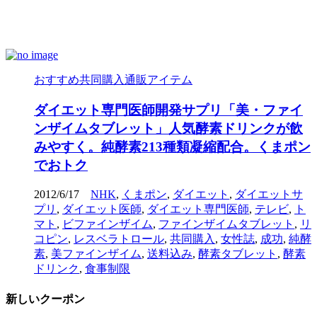
おすすめ共同購入通販アイテム
ダイエット専門医師開発サプリ「美・ファイ
ンザイムタブレット」人気酵素ドリンクが飲
みやすく。純酵素213種類凝縮配合。くまポン
でおトク
2012/6/17
NHK
,
くまポン
,
ダイエット
,
ダイエットサ
プリ
,
ダイエット医師
,
ダイエット専門医師
,
テレビ
,
ト
マト
,
ビファインザイム
,
ファインザイムタブレット
,
リ
コピン
,
レスベラトロール
,
共同購入
,
女性誌
,
成功
,
純酵
素
,
美ファインザイム
,
送料込み
,
酵素タブレット
,
酵素
ドリンク
,
食事制限
新しいクーポン