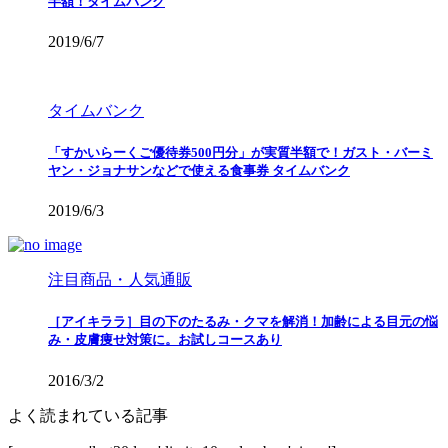
半額！タイムバンク
2019/6/7
タイムバンク
「すかいらーくご優待券500円分」が実質半額で！ガスト・バーミ
ヤン・ジョナサンなどで使える食事券 タイムバンク
2019/6/3
注目商品・人気通販
［アイキララ］目の下のたるみ・クマを解消！加齢による目元の悩
み・皮膚痩せ対策に。お試しコースあり
2016/3/2
よく読まれている記事