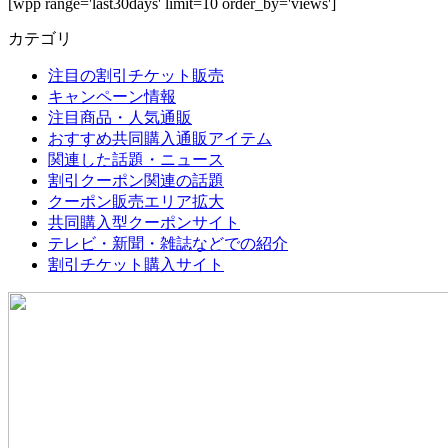
[wpp range='last30days' limit=10 order_by='views']
カテゴリ
注目の割引チケット販売
キャンペーン情報
注目商品・人気通販
おすすめ共同購入通販アイテム
関連した話題・ニュース
割引クーポン関連の話題
クーポン販売エリア拡大
共同購入型クーポンサイト
テレビ・新聞・雑誌などでの紹介
割引チケット購入サイト