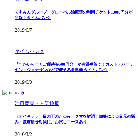
てもみんグループ・グローバル治療院の利用チケット1,000円分が
半額！タイムバンク
2019/6/7
タイムバンク
「すかいらーくご優待券500円分」が実質半額で！ガスト・バーミ
ヤン・ジョナサンなどで使える食事券 タイムバンク
2019/6/3
注目商品・人気通販
［アイキララ］目の下のたるみ・クマを解消！加齢による目元の悩
み・皮膚痩せ対策に。お試しコースあり
2016/3/2