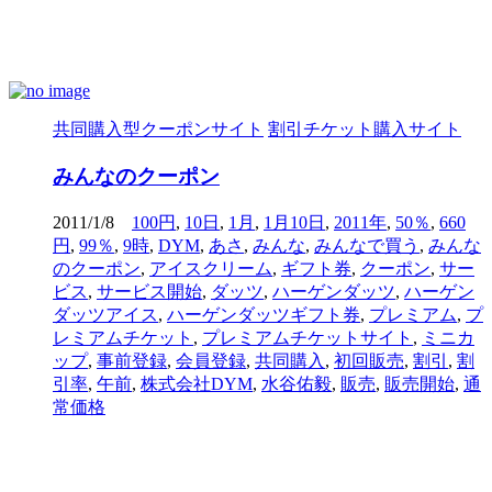
共同購入型クーポンサイト
割引チケット購入サイト
みんなのクーポン
2011/1/8
100円
,
10日
,
1月
,
1月10日
,
2011年
,
50％
,
660
円
,
99％
,
9時
,
DYM
,
あさ
,
みんな
,
みんなで買う
,
みんな
のクーポン
,
アイスクリーム
,
ギフト券
,
クーポン
,
サー
ビス
,
サービス開始
,
ダッツ
,
ハーゲンダッツ
,
ハーゲン
ダッツアイス
,
ハーゲンダッツギフト券
,
プレミアム
,
プ
レミアムチケット
,
プレミアムチケットサイト
,
ミニカ
ップ
,
事前登録
,
会員登録
,
共同購入
,
初回販売
,
割引
,
割
引率
,
午前
,
株式会社DYM
,
水谷佑毅
,
販売
,
販売開始
,
通
常価格