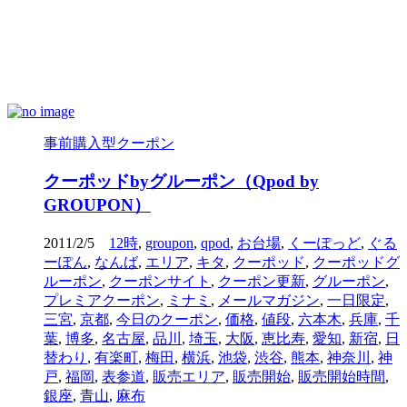
事前購入型クーポン
クーポッドbyグルーポン（Qpod by
GROUPON）
2011/2/5
12時
,
groupon
,
qpod
,
お台場
,
くーぽっど
,
ぐる
ーぽん
,
なんば
,
エリア
,
キタ
,
クーポッド
,
クーポッドグ
ルーポン
,
クーポンサイト
,
クーポン更新
,
グルーポン
,
プレミアクーポン
,
ミナミ
,
メールマガジン
,
一日限定
,
三宮
,
京都
,
今日のクーポン
,
価格
,
値段
,
六本木
,
兵庫
,
千
葉
,
博多
,
名古屋
,
品川
,
埼玉
,
大阪
,
恵比寿
,
愛知
,
新宿
,
日
替わり
,
有楽町
,
梅田
,
横浜
,
池袋
,
渋谷
,
熊本
,
神奈川
,
神
戸
,
福岡
,
表参道
,
販売エリア
,
販売開始
,
販売開始時間
,
銀座
,
青山
,
麻布