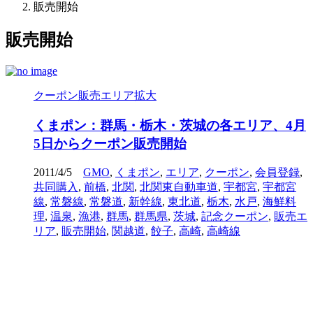
販売開始
販売開始
クーポン販売エリア拡大
くまポン：群馬・栃木・茨城の各エリア、4月
5日からクーポン販売開始
2011/4/5
GMO
,
くまポン
,
エリア
,
クーポン
,
会員登録
,
共同購入
,
前橋
,
北関
,
北関東自動車道
,
宇都宮
,
宇都宮
線
,
常磐線
,
常磐道
,
新幹線
,
東北道
,
栃木
,
水戸
,
海鮮料
理
,
温泉
,
漁港
,
群馬
,
群馬県
,
茨城
,
記念クーポン
,
販売エ
リア
,
販売開始
,
関越道
,
餃子
,
高崎
,
高崎線