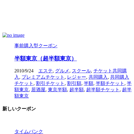
事前購入型クーポン
半額東京（超半額東京）
2010/9/24
エステ
,
グルメ
,
スクール
,
チケット共同購
入
,
プレミアムチケット
,
レジャー
,
共同購入
,
共同購入
チケット
,
割引チケット
,
割引額
,
半額
,
半額チケット
,
半
額東京
,
居酒屋
,
東京半額
,
超半額
,
超半額チケット
,
超半
額東京
新しいクーポン
タイムバンク