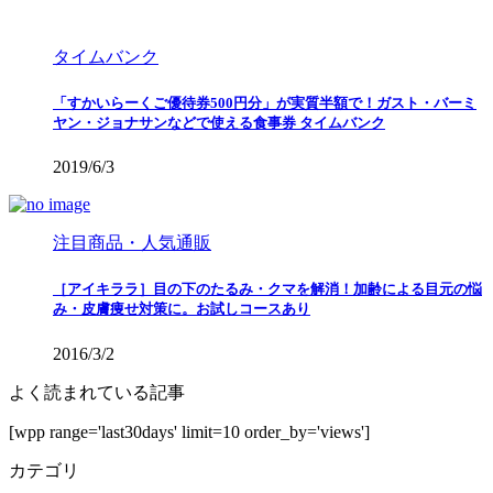
タイムバンク
「すかいらーくご優待券500円分」が実質半額で！ガスト・バーミ
ヤン・ジョナサンなどで使える食事券 タイムバンク
2019/6/3
注目商品・人気通販
［アイキララ］目の下のたるみ・クマを解消！加齢による目元の悩
み・皮膚痩せ対策に。お試しコースあり
2016/3/2
よく読まれている記事
[wpp range='last30days' limit=10 order_by='views']
カテゴリ