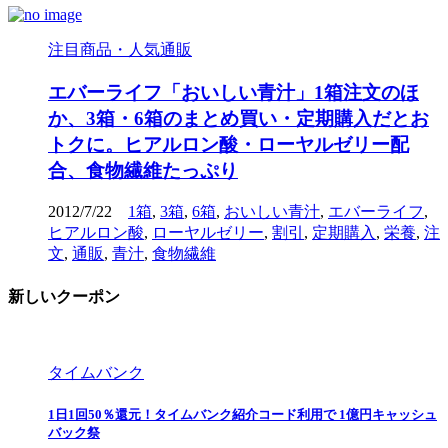
注目商品・人気通販
エバーライフ「おいしい青汁」1箱注文のほ
か、3箱・6箱のまとめ買い・定期購入だとお
トクに。ヒアルロン酸・ローヤルゼリー配
合、食物繊維たっぷり
2012/7/22
1箱
,
3箱
,
6箱
,
おいしい青汁
,
エバーライフ
,
ヒアルロン酸
,
ローヤルゼリー
,
割引
,
定期購入
,
栄養
,
注
文
,
通販
,
青汁
,
食物繊維
新しいクーポン
タイムバンク
1日1回50％還元！タイムバンク紹介コード利用で 1億円キャッシュ
バック祭