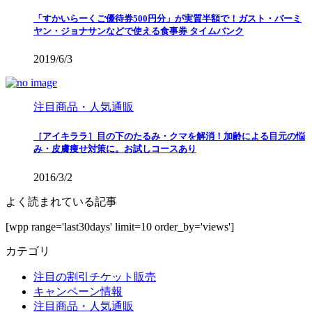
「すかいらーくご優待券500円分」が実質半額で！ガスト・バーミ
ヤン・ジョナサンなどで使える食事券 タイムバンク
2019/6/3
注目商品・人気通販
［アイキララ］目の下のたるみ・クマを解消！加齢による目元の悩
み・皮膚痩せ対策に。お試しコースあり
2016/3/2
よく読まれている記事
[wpp range='last30days' limit=10 order_by='views']
カテゴリ
注目の割引チケット販売
キャンペーン情報
注目商品・人気通販