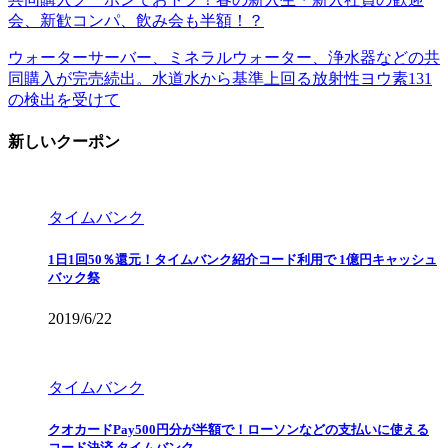
会、新歓コンパ、飲み会も半額！？
ウォーターサーバー、ミネラルウォーター、浄水器などの共
同購入が完売続出。水道水から基準上回る放射性ヨウ素131
の検出を受けて
新しいクーポン
タイムバンク
1日1回50％還元！タイムバンク紹介コード利用で 1億円キャッシュ
バック祭
2019/6/22
タイムバンク
クオカードPay500円分が半額で！ローソンなどの支払いに使える
コード決済 タイムバンク