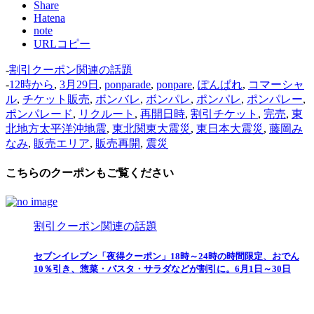
Share
Hatena
note
URLコピー
-
割引クーポン関連の話題
-
12時から
,
3月29日
,
ponparade
,
ponpare
,
ぽんぱれ
,
コマーシャ
ル
,
チケット販売
,
ボンバレ
,
ボンパレ
,
ポンパレ
,
ポンパレー
,
ポンパレード
,
リクルート
,
再開日時
,
割引チケット
,
完売
,
東
北地方太平洋沖地震
,
東北関東大震災
,
東日本大震災
,
藤岡み
なみ
,
販売エリア
,
販売再開
,
震災
こちらのクーポンもご覧ください
割引クーポン関連の話題
セブンイレブン「夜得クーポン」18時～24時の時間限定、おでん
10％引き、惣菜・パスタ・サラダなどが割引に。6月1日～30日