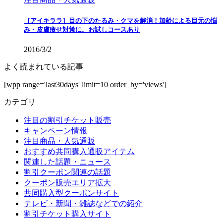
［アイキララ］目の下のたるみ・クマを解消！加齢による目元の悩
み・皮膚痩せ対策に。お試しコースあり
2016/3/2
よく読まれている記事
[wpp range='last30days' limit=10 order_by='views']
カテゴリ
注目の割引チケット販売
キャンペーン情報
注目商品・人気通販
おすすめ共同購入通販アイテム
関連した話題・ニュース
割引クーポン関連の話題
クーポン販売エリア拡大
共同購入型クーポンサイト
テレビ・新聞・雑誌などでの紹介
割引チケット購入サイト