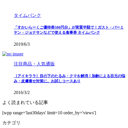
タイムバンク
「すかいらーくご優待券500円分」が実質半額で！ガスト・バーミ
ヤン・ジョナサンなどで使える食事券 タイムバンク
2019/6/3
注目商品・人気通販
［アイキララ］目の下のたるみ・クマを解消！加齢による目元の悩
み・皮膚痩せ対策に。お試しコースあり
2016/3/2
よく読まれている記事
[wpp range='last30days' limit=10 order_by='views']
カテゴリ