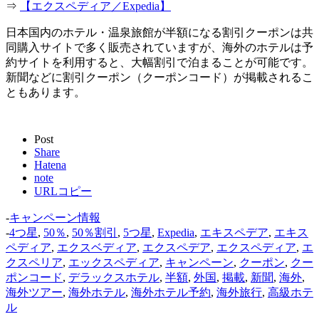
⇒
【エクスペディア／Expedia】
日本国内のホテル・温泉旅館が半額になる割引クーポンは共
同購入サイトで多く販売されていますが、海外のホテルは予
約サイトを利用すると、大幅割引で泊まることが可能です。
新聞などに割引クーポン（クーポンコード）が掲載されるこ
ともあります。
Post
Share
Hatena
note
URLコピー
-
キャンペーン情報
-
4つ星
,
50％
,
50％割引
,
5つ星
,
Expedia
,
エキスペデア
,
エキス
ペディア
,
エクスベディア
,
エクスペデア
,
エクスペディア
,
エ
クスペリア
,
エックスペディア
,
キャンペーン
,
クーポン
,
クー
ポンコード
,
デラックスホテル
,
半額
,
外国
,
掲載
,
新聞
,
海外
,
海外ツアー
,
海外ホテル
,
海外ホテル予約
,
海外旅行
,
高級ホテ
ル