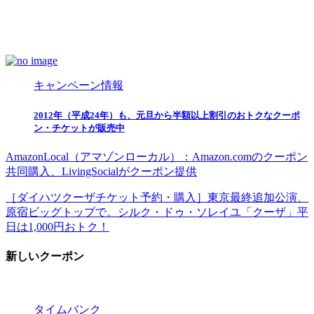
キャンペーン情報
2012年（平成24年）も、元旦から半額以上割引のおトクなクーポ
ン・チケットが販売中
AmazonLocal（アマゾンローカル）：Amazon.comのクーポン
共同購入、LivingSocialがクーポン提供
［ダイハツクーザチケット予約・購入］東京最終追加公演、
原宿ビッグトップで。シルク・ドゥ・ソレイユ「クーザ」平
日は1,000円おトク！
新しいクーポン
タイムバンク