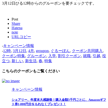
3月12日ひる12時からのグルーポンを要チェックです。
Post
Share
Hatena
note
URLコピー
-
キャンペーン情報
-
12時
,
3月12日
,
4月
,
groupon
,
ぐるーぽん
,
クーポン共同購入
,
クーポン特集
,
グルーポン
,
入学
,
割引クーポン
,
就職
,
引越
,
役
立つ
,
新しい
,
新生活
,
春
,
特集
こちらのクーポンもご覧ください
キャンペーン情報
シェアリー、年度末大感謝祭！購入金額5千円ごとに、Amazonギフ
ト券1,000円分をもれなくプレゼント！