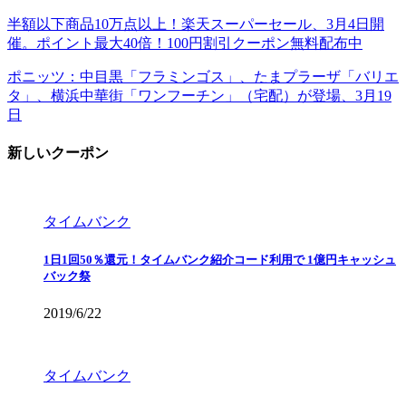
半額以下商品10万点以上！楽天スーパーセール、3月4日開
催。ポイント最大40倍！100円割引クーポン無料配布中
ポニッツ：中目黒「フラミンゴス」、たまプラーザ「バリエ
タ」、横浜中華街「ワンフーチン」（宅配）が登場、3月19
日
新しいクーポン
タイムバンク
1日1回50％還元！タイムバンク紹介コード利用で 1億円キャッシュ
バック祭
2019/6/22
タイムバンク