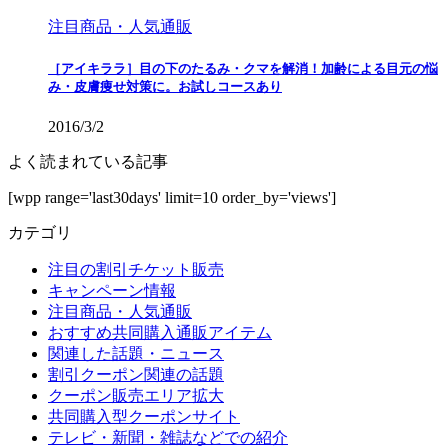
注目商品・人気通販
［アイキララ］目の下のたるみ・クマを解消！加齢による目元の悩
み・皮膚痩せ対策に。お試しコースあり
2016/3/2
よく読まれている記事
[wpp range='last30days' limit=10 order_by='views']
カテゴリ
注目の割引チケット販売
キャンペーン情報
注目商品・人気通販
おすすめ共同購入通販アイテム
関連した話題・ニュース
割引クーポン関連の話題
クーポン販売エリア拡大
共同購入型クーポンサイト
テレビ・新聞・雑誌などでの紹介