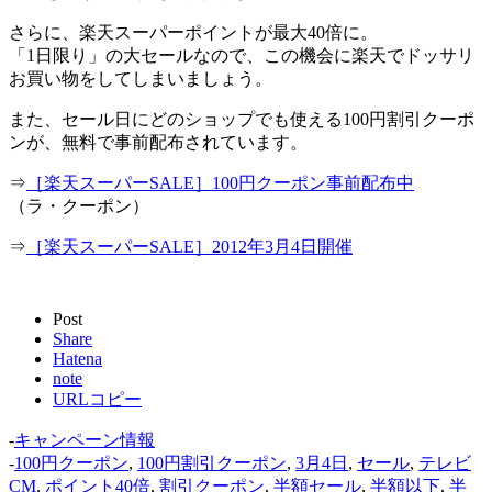
さらに、楽天スーパーポイントが最大40倍に。
「1日限り」の大セールなので、この機会に楽天でドッサリ
お買い物をしてしまいましょう。
また、セール日にどのショップでも使える100円割引クーポ
ンが、無料で事前配布されています。
⇒
［楽天スーパーSALE］100円クーポン事前配布中
（ラ・クーポン）
⇒
［楽天スーパーSALE］2012年3月4日開催
Post
Share
Hatena
note
URLコピー
-
キャンペーン情報
-
100円クーポン
,
100円割引クーポン
,
3月4日
,
セール
,
テレビ
CM
,
ポイント40倍
,
割引クーポン
,
半額セール
,
半額以下
,
半