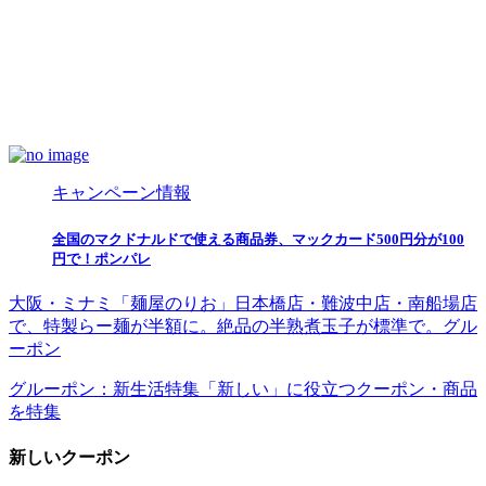
キャンペーン情報
全国のマクドナルドで使える商品券、マックカード500円分が100
円で！ポンパレ
大阪・ミナミ「麺屋のりお」日本橋店・難波中店・南船場店
で、特製らー麺が半額に。絶品の半熟煮玉子が標準で。グル
ーポン
グルーポン：新生活特集「新しい」に役立つクーポン・商品
を特集
新しいクーポン