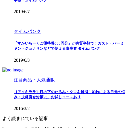
半額！タイムバンク
2019/6/7
タイムバンク
「すかいらーくご優待券500円分」が実質半額で！ガスト・バーミ
ヤン・ジョナサンなどで使える食事券 タイムバンク
2019/6/3
注目商品・人気通販
［アイキララ］目の下のたるみ・クマを解消！加齢による目元の悩
み・皮膚痩せ対策に。お試しコースあり
2016/3/2
よく読まれている記事