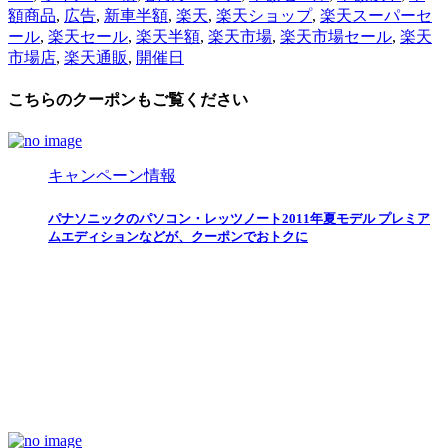
額商品
,
広告
,
新車半額
,
楽天
,
楽天ショップ
,
楽天スーパーセ
ール
,
楽天セール
,
楽天半額
,
楽天市場
,
楽天市場セール
,
楽天
市場店
,
楽天通販
,
開催日
こちらのクーポンもご覧ください
キャンペーン情報
パナソニックのパソコン・レッツノート2011年夏モデル プレミア
ムエディションなどが、クーポンでおトクに