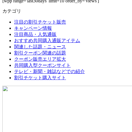
[wpp range='last30days' limit=10 order_by='views']
カテゴリ
注目の割引チケット販売
キャンペーン情報
注目商品・人気通販
おすすめ共同購入通販アイテム
関連した話題・ニュース
割引クーポン関連の話題
クーポン販売エリア拡大
共同購入型クーポンサイト
テレビ・新聞・雑誌などでの紹介
割引チケット購入サイト