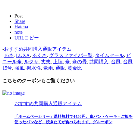
Post
Share
Hatena
note
URLコピー
-
おすすめ共同購入通販アイテム
-
16本
,
LUXA
,
るくさ
,
グラスファイバー製
,
タイムセール
,
ビ
ニール傘
,
ルクサ
,
丈夫
,
上陸
,
傘
,
傘の骨
,
共同購入
,
台風
,
台風
15号
,
強風
,
撥水性
,
豪雨
,
通販
,
黄金比
こちらのクーポンもご覧ください
おすすめ共同購入通販アイテム
「ホームベーカリー」送料無料で4450円。食パン・ケーキ・ご飯を
使ったパンなど、焼きたてが食べられます。グルーポン