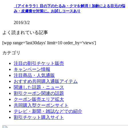
［アイキララ］目の下のたるみ・クマを解消！加齢による目元の悩
み・皮膚痩せ対策に。お試しコースあり
2016/3/2
よく読まれている記事
[wpp range='last30days' limit=10 order_by='views']
カテゴリ
注目の割引チケット販売
キャンペーン情報
注目商品・人気通販
おすすめ共同購入通販アイテム
関連した話題・ニュース
割引クーポン関連の話題
クーポン販売エリア拡大
共同購入型クーポンサイト
テレビ・新聞・雑誌などでの紹介
割引チケット購入サイト