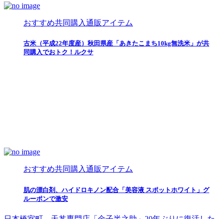
おすすめ共同購入通販アイテム
古米（平成22年度産）秋田県産「あきたこまち10kg無洗米」が共
同購入でおトク！ルクサ
おすすめ共同購入通販アイテム
肌の漂白剤、ハイドロキノン配合「美容液 スポットホワイト」グ
ルーポンで激安
日本橋室町、天丼専門店「金子半之助」20年ぶりに復活した