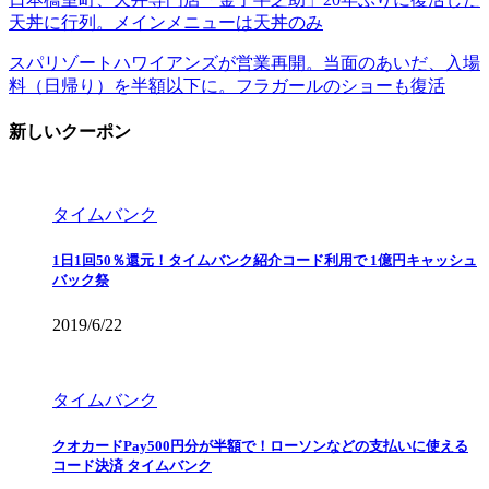
天丼に行列。メインメニューは天丼のみ
スパリゾートハワイアンズが営業再開。当面のあいだ、入場
料（日帰り）を半額以下に。フラガールのショーも復活
新しいクーポン
タイムバンク
1日1回50％還元！タイムバンク紹介コード利用で 1億円キャッシュ
バック祭
2019/6/22
タイムバンク
クオカードPay500円分が半額で！ローソンなどの支払いに使える
コード決済 タイムバンク