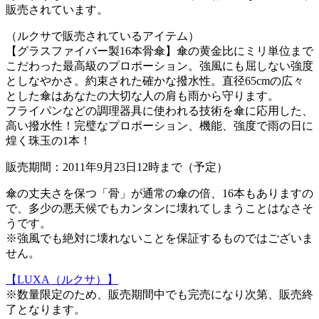
販売されています。
（ルクサで販売されているアイテム）
【グラスファイバー製16本骨傘】傘の黄金比にミリ単位まで
こだわった最高級のプロポーション。強風にも屈しない強度
としなやかさ。約束された確かな撥水性。直径65cmの広々
とした傘はあなたの大切な人の肩も雨から守ります。
フライパンなどの調理器具に使われる技術を傘に応用した、
高い撥水性！完璧なプロポーション、機能、強度で雨の日に
煌く珠玉の1本！
販売期間：2011年9月23日12時まで（予定）
傘の丈夫さを保つ「骨」が通常の傘の倍、16本もありますの
で、多少の悪天候でもカンタンに壊れてしまうことはなさそ
うです。
※強風でも絶対に壊れないことを保証するものではございま
せん。
【LUXA（ルクサ）】
※数量限定のため、販売期間中でも完売になり次第、販売終
了となります。