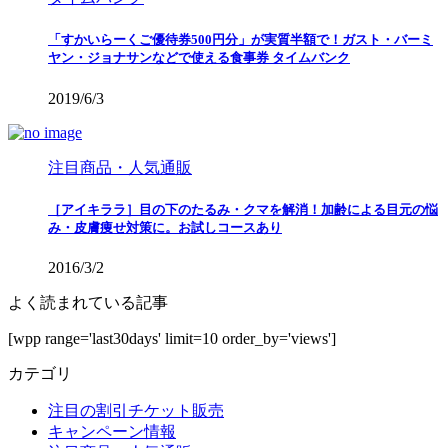
「すかいらーくご優待券500円分」が実質半額で！ガスト・バーミ
ヤン・ジョナサンなどで使える食事券 タイムバンク
2019/6/3
注目商品・人気通販
［アイキララ］目の下のたるみ・クマを解消！加齢による目元の悩
み・皮膚痩せ対策に。お試しコースあり
2016/3/2
よく読まれている記事
[wpp range='last30days' limit=10 order_by='views']
カテゴリ
注目の割引チケット販売
キャンペーン情報