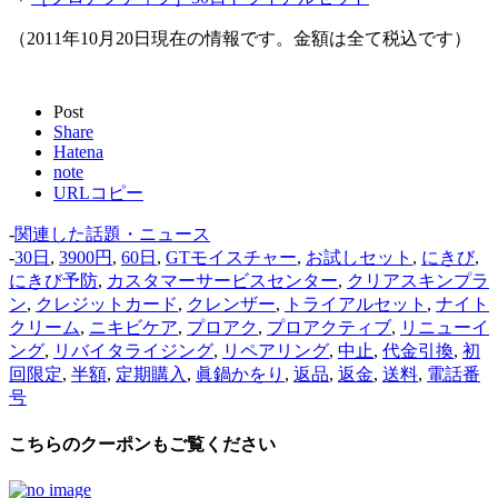
（2011年10月20日現在の情報です。金額は全て税込です）
Post
Share
Hatena
note
URLコピー
-
関連した話題・ニュース
-
30日
,
3900円
,
60日
,
GTモイスチャー
,
お試しセット
,
にきび
,
にきび予防
,
カスタマーサービスセンター
,
クリアスキンプラ
ン
,
クレジットカード
,
クレンザー
,
トライアルセット
,
ナイト
クリーム
,
ニキビケア
,
プロアク
,
プロアクティブ
,
リニューイ
ング
,
リバイタライジング
,
リペアリング
,
中止
,
代金引換
,
初
回限定
,
半額
,
定期購入
,
眞鍋かをり
,
返品
,
返金
,
送料
,
電話番
号
こちらのクーポンもご覧ください