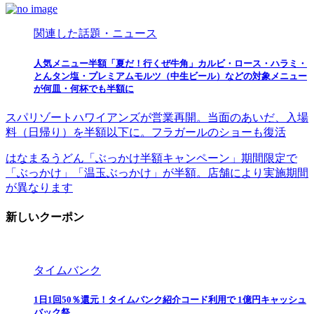
関連した話題・ニュース
人気メニュー半額「夏だ！行くぜ牛角」カルビ・ロース・ハラミ・
とんタン塩・プレミアムモルツ（中生ビール）などの対象メニュー
が何皿・何杯でも半額に
スパリゾートハワイアンズが営業再開。当面のあいだ、入場
料（日帰り）を半額以下に。フラガールのショーも復活
はなまるうどん「ぶっかけ半額キャンペーン」期間限定で
「ぶっかけ」「温玉ぶっかけ」が半額。店舗により実施期間
が異なります
新しいクーポン
タイムバンク
1日1回50％還元！タイムバンク紹介コード利用で 1億円キャッシュ
バック祭