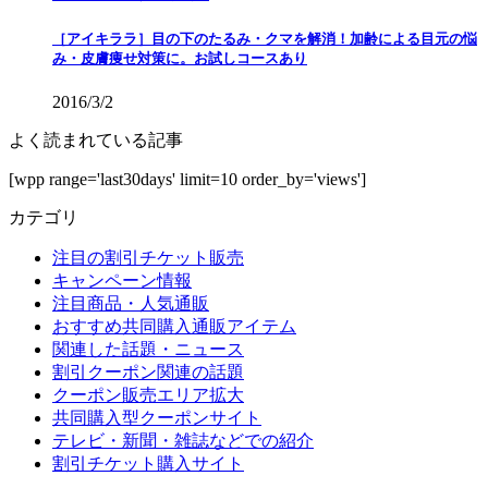
［アイキララ］目の下のたるみ・クマを解消！加齢による目元の悩
み・皮膚痩せ対策に。お試しコースあり
2016/3/2
よく読まれている記事
[wpp range='last30days' limit=10 order_by='views']
カテゴリ
注目の割引チケット販売
キャンペーン情報
注目商品・人気通販
おすすめ共同購入通販アイテム
関連した話題・ニュース
割引クーポン関連の話題
クーポン販売エリア拡大
共同購入型クーポンサイト
テレビ・新聞・雑誌などでの紹介
割引チケット購入サイト