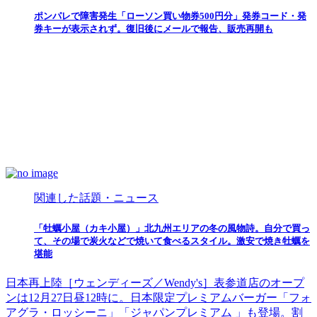
ポンパレで障害発生「ローソン買い物券500円分」発券コード・発
券キーが表示されず。復旧後にメールで報告、販売再開も
関連した話題・ニュース
「牡蠣小屋（カキ小屋）」北九州エリアの冬の風物詩。自分で買っ
て、その場で炭火などで焼いて食べるスタイル。激安で焼き牡蠣を
堪能
日本再上陸［ウェンディーズ／Wendy's］表参道店のオープ
ンは12月27日昼12時に。日本限定プレミアムバーガー「フォ
アグラ・ロッシーニ」「ジャパンプレミアム 」も登場。割