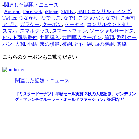
-
関連した話題・ニュース
-
Android
,
Facebook
,
iPhone
,
SMBC
,
SMBCコンサルティング
,
Twitter
,
つながり
,
なでしこ
,
なでしこジャパン
,
なでしこ寿司
,
アプリ
,
ガラケー
,
クーポン
,
ケータイ
,
コンサルタント会社
,
スマホ
,
スマホグッズ
,
スマートフォン
,
ソーシャルサービス
,
ヒット商品番付
,
共同購入
,
共同購入クーポン
,
前頭
,
割引クー
ポン
,
大関
,
小結
,
東の横綱
,
横綱
,
番付
,
絆
,
西の横綱
,
関脇
こちらのクーポンもご覧ください
関連した話題・ニュース
［ミスタードーナツ］半額セール実施？秋の大感謝祭、ポンデリン
グ・フレンチクルーラー・オールドファッションが63円など