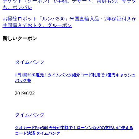
チケット（クーポン）で半額。デザート、海鮮もの、サラダ
も。ポンパレ
お掃除ロボット「ルンバ530」米国直輸入品・2年保証付きが
共同購入でおトク。グルーポン
新しいクーポン
タイムバンク
1日1回50％還元！タイムバンク紹介コード利用で 1億円キャッシュ
バック祭
2019/6/22
タイムバンク
クオカードPay500円分が半額で！ローソンなどの支払いに使える
コード決済 タイムバンク