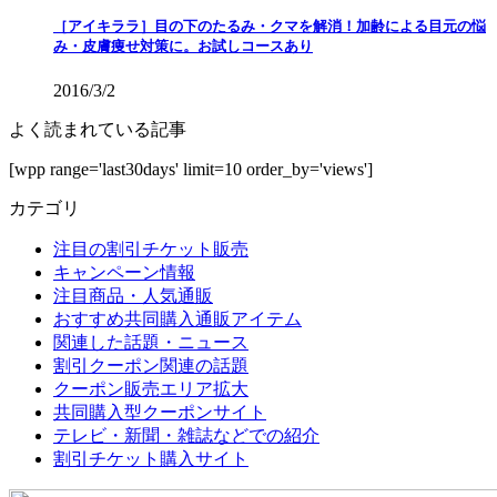
［アイキララ］目の下のたるみ・クマを解消！加齢による目元の悩
み・皮膚痩せ対策に。お試しコースあり
2016/3/2
よく読まれている記事
[wpp range='last30days' limit=10 order_by='views']
カテゴリ
注目の割引チケット販売
キャンペーン情報
注目商品・人気通販
おすすめ共同購入通販アイテム
関連した話題・ニュース
割引クーポン関連の話題
クーポン販売エリア拡大
共同購入型クーポンサイト
テレビ・新聞・雑誌などでの紹介
割引チケット購入サイト