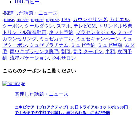
URLコピー
-
関連した話題・ニュース
-
muse
,
musse
,
myuse
,
myuze
,
TBS
,
カウンセリング
,
カナエル
,
クーポン
,
クールダウン
,
スマホ
,
テレビCM
,
トリンドル玲奈
,
トリンドル玲奈動画
,
ネット予約
,
プラセンタジェル
,
ミュゼ
カウンセリング
,
ミュゼカナエル
,
ミュゼキャンペーン
,
ミュ
ゼクーポン
,
ミュゼプラチナム
,
ミュゼ予約
,
ミュゼ半額
,
ムダ
毛
,
両ワキプラセンタ脱毛
,
割引
,
割引クーポン
,
半額
,
次回予
約
,
流星バケーション
,
脱毛サロン
こちらのクーポンもご覧ください
関連した話題・ニュース
ニキビケア［プロアクティブ］30日トライアルセットが3,900円
で！今までの半額でお試し。続けられる、にきび予防