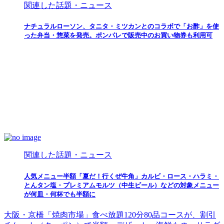
関連した話題・ニュース
ナチュラルローソン、タニタ・ミツカンとのコラボで「お酢」を使
った弁当・惣菜を発売。ポンパレで販売中のお買い物券も利用可
関連した話題・ニュース
人気メニュー半額「夏だ！行くぜ牛角」カルビ・ロース・ハラミ・
とんタン塩・プレミアムモルツ（中生ビール）などの対象メニュー
が何皿・何杯でも半額に
大阪・京橋「焼肉市場」食べ放題120分80品コースが、割引