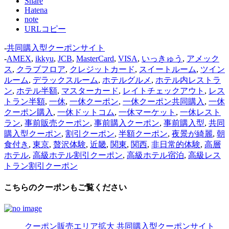
Share
Hatena
note
URLコピー
-
共同購入型クーポンサイト
-
AMEX
,
ikkyu
,
JCB
,
MasterCard
,
VISA
,
いっきゅう
,
アメック
ス
,
クラブフロア
,
クレジットカード
,
スイートルーム
,
ツイン
ルーム
,
デラックスルーム
,
ホテルグルメ
,
ホテル内レストラ
ン
,
ホテル半額
,
マスターカード
,
レイトチェックアウト
,
レス
トラン半額
,
一休
,
一休クーポン
,
一休クーポン共同購入
,
一休
クーポン購入
,
一休ドットコム
,
一休マーケット
,
一休レスト
ラン
,
事前販売クーポン
,
事前購入クーポン
,
事前購入型
,
共同
購入型クーポン
,
割引クーポン
,
半額クーポン
,
夜景が綺麗
,
朝
食付き
,
東京
,
贅沢体験
,
近畿
,
関東
,
関西
,
非日常的体験
,
高層
ホテル
,
高級ホテル割引クーポン
,
高級ホテル宿泊
,
高級レス
トラン割引クーポン
こちらのクーポンもご覧ください
クーポン販売エリア拡大
共同購入型クーポンサイト