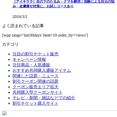
［アイキララ］目の下のたるみ・クマを解消！加齢による目元の悩
み・皮膚痩せ対策に。お試しコースあり
2016/3/2
よく読まれている記事
[wpp range='last30days' limit=10 order_by='views']
カテゴリ
注目の割引チケット販売
キャンペーン情報
注目商品・人気通販
おすすめ共同購入通販アイテム
関連した話題・ニュース
割引クーポン関連の話題
クーポン販売エリア拡大
共同購入型クーポンサイト
テレビ・新聞・雑誌などでの紹介
割引チケット購入サイト