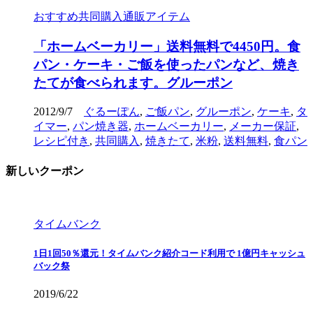
おすすめ共同購入通販アイテム
「ホームベーカリー」送料無料で4450円。食
パン・ケーキ・ご飯を使ったパンなど、焼き
たてが食べられます。グルーポン
2012/9/7
ぐるーぽん
,
ご飯パン
,
グルーポン
,
ケーキ
,
タ
イマー
,
パン焼き器
,
ホームベーカリー
,
メーカー保証
,
レシピ付き
,
共同購入
,
焼きたて
,
米粉
,
送料無料
,
食パン
新しいクーポン
タイムバンク
1日1回50％還元！タイムバンク紹介コード利用で 1億円キャッシュ
バック祭
2019/6/22