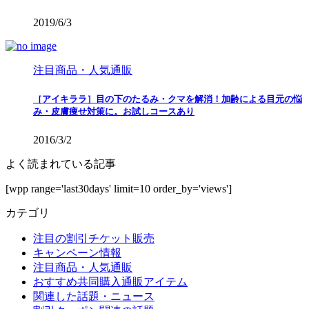
2019/6/3
注目商品・人気通販
［アイキララ］目の下のたるみ・クマを解消！加齢による目元の悩
み・皮膚痩せ対策に。お試しコースあり
2016/3/2
よく読まれている記事
[wpp range='last30days' limit=10 order_by='views']
カテゴリ
注目の割引チケット販売
キャンペーン情報
注目商品・人気通販
おすすめ共同購入通販アイテム
関連した話題・ニュース