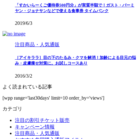
「すかいらーくご優待券500円分」が実質半額で！ガスト・バーミ
ヤン・ジョナサンなどで使える食事券 タイムバンク
2019/6/3
注目商品・人気通販
［アイキララ］目の下のたるみ・クマを解消！加齢による目元の悩
み・皮膚痩せ対策に。お試しコースあり
2016/3/2
よく読まれている記事
[wpp range='last30days' limit=10 order_by='views']
カテゴリ
注目の割引チケット販売
キャンペーン情報
注目商品・人気通販