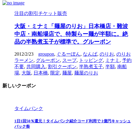
注目の割引チケット販売
大阪・ミナミ「麺屋のりお」日本橋店・難波
中店・南船場店で、特製らー麺が半額に。絶
品の半熟煮玉子が標準で。グルーポン
2012/2/23
groupon
,
ぐるーぽん
,
なんば
,
のりお
,
のりお
ラーメン
,
グルーポン
,
スープ
,
トッピング
,
ミナミ
,
予約
不要
,
共同購入
,
割引クーポン
,
半熟煮玉子
,
半額
,
南船
場
,
大阪
,
日本橋
,
限定
,
麺屋
,
麺屋のりお
新しいクーポン
タイムバンク
1日1回50％還元！タイムバンク紹介コード利用で 1億円キャッシュ
バック祭