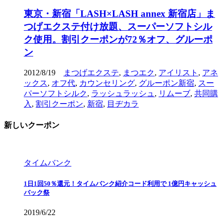
東京・新宿「LASH×LASH annex 新宿店」ま
つげエクステ付け放題、スーパーソフトシル
ク使用。割引クーポンが72％オフ、グルーポ
ン
2012/8/19
まつげエクステ
,
まつエク
,
アイリスト
,
アネ
ックス
,
オフ代
,
カウンセリング
,
グルーポン新宿
,
スー
パーソフトシルク
,
ラッシュラッシュ
,
リムーブ
,
共同購
入
,
割引クーポン
,
新宿
,
目ヂカラ
新しいクーポン
タイムバンク
1日1回50％還元！タイムバンク紹介コード利用で 1億円キャッシュ
バック祭
2019/6/22