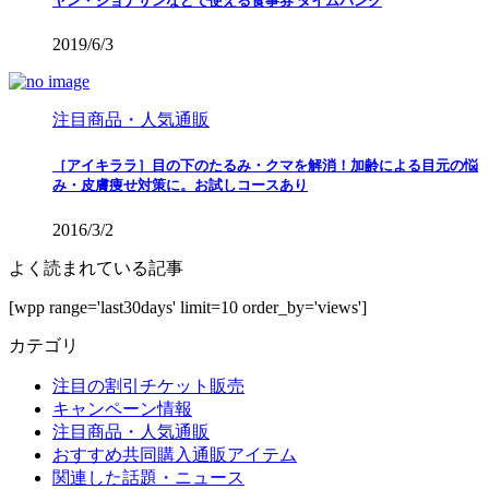
ヤン・ジョナサンなどで使える食事券 タイムバンク
2019/6/3
注目商品・人気通販
［アイキララ］目の下のたるみ・クマを解消！加齢による目元の悩
み・皮膚痩せ対策に。お試しコースあり
2016/3/2
よく読まれている記事
[wpp range='last30days' limit=10 order_by='views']
カテゴリ
注目の割引チケット販売
キャンペーン情報
注目商品・人気通販
おすすめ共同購入通販アイテム
関連した話題・ニュース