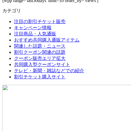
[wpp range='last30days' limit=10 order_by='views']
カテゴリ
注目の割引チケット販売
キャンペーン情報
注目商品・人気通販
おすすめ共同購入通販アイテム
関連した話題・ニュース
割引クーポン関連の話題
クーポン販売エリア拡大
共同購入型クーポンサイト
テレビ・新聞・雑誌などでの紹介
割引チケット購入サイト