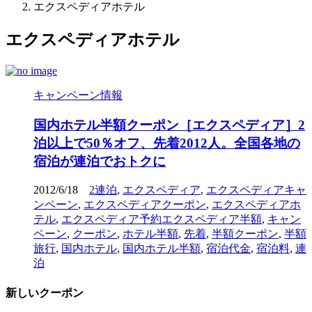
エクスペディアホテル
エクスペディアホテル
キャンペーン情報
国内ホテル半額クーポン［エクスペディア］2
泊以上で50％オフ、先着2012人。全国各地の
宿泊が連泊でおトクに
2012/6/18
2連泊
,
エクスペディア
,
エクスペディアキャ
ンペーン
,
エクスペディアクーポン
,
エクスペディアホ
テル
,
エクスペディア予約エクスペディア半額
,
キャン
ペーン
,
クーポン
,
ホテル半額
,
先着
,
半額クーポン
,
半額
旅行
,
国内ホテル
,
国内ホテル半額
,
宿泊代金
,
宿泊料
,
連
泊
新しいクーポン