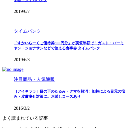
2019/6/7
タイムバンク
「すかいらーくご優待券500円分」が実質半額で！ガスト・バーミ
ヤン・ジョナサンなどで使える食事券 タイムバンク
2019/6/3
注目商品・人気通販
［アイキララ］目の下のたるみ・クマを解消！加齢による目元の悩
み・皮膚痩せ対策に。お試しコースあり
2016/3/2
よく読まれている記事