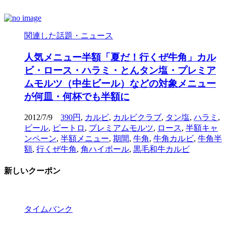
関連した話題・ニュース
人気メニュー半額「夏だ！行くぜ牛角」カル
ビ・ロース・ハラミ・とんタン塩・プレミア
ムモルツ（中生ビール）などの対象メニュー
が何皿・何杯でも半額に
2012/7/9
390円
,
カルビ
,
カルビクラブ
,
タン塩
,
ハラミ
,
ビール
,
ピートロ
,
プレミアムモルツ
,
ロース
,
半額キャ
ンペーン
,
半額メニュー
,
期間
,
牛角
,
牛角カルビ
,
牛角半
額
,
行くぜ牛角
,
角ハイボール
,
黒毛和牛カルビ
新しいクーポン
タイムバンク