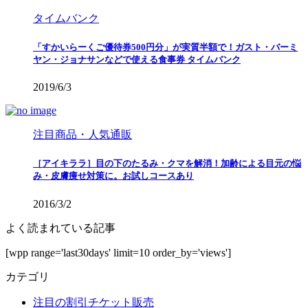
タイムバンク
「すかいらーくご優待券500円分」が実質半額で！ガスト・バーミ
ヤン・ジョナサンなどで使える食事券 タイムバンク
2019/6/3
注目商品・人気通販
［アイキララ］目の下のたるみ・クマを解消！加齢による目元の悩
み・皮膚痩せ対策に。お試しコースあり
2016/3/2
よく読まれている記事
[wpp range='last30days' limit=10 order_by='views']
カテゴリ
注目の割引チケット販売