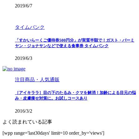
2019/6/7
タイムバンク
「すかいらーくご優待券500円分」が実質半額で！ガスト・バーミ
ヤン・ジョナサンなどで使える食事券 タイムバンク
2019/6/3
注目商品・人気通販
［アイキララ］目の下のたるみ・クマを解消！加齢による目元の悩
み・皮膚痩せ対策に。お試しコースあり
2016/3/2
よく読まれている記事
[wpp range='last30days' limit=10 order_by='views']