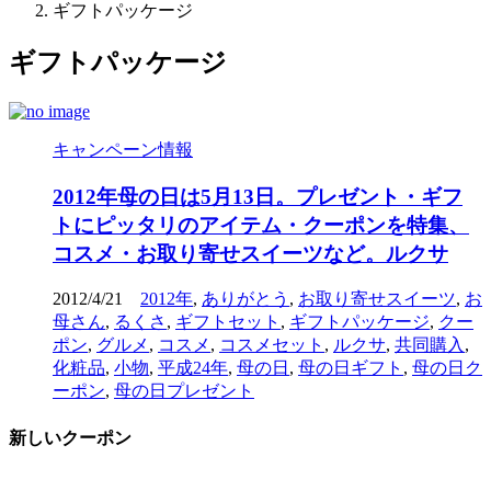
ギフトパッケージ
ギフトパッケージ
キャンペーン情報
2012年母の日は5月13日。プレゼント・ギフ
トにピッタリのアイテム・クーポンを特集、
コスメ・お取り寄せスイーツなど。ルクサ
2012/4/21
2012年
,
ありがとう
,
お取り寄せスイーツ
,
お
母さん
,
るくさ
,
ギフトセット
,
ギフトパッケージ
,
クー
ポン
,
グルメ
,
コスメ
,
コスメセット
,
ルクサ
,
共同購入
,
化粧品
,
小物
,
平成24年
,
母の日
,
母の日ギフト
,
母の日ク
ーポン
,
母の日プレゼント
新しいクーポン